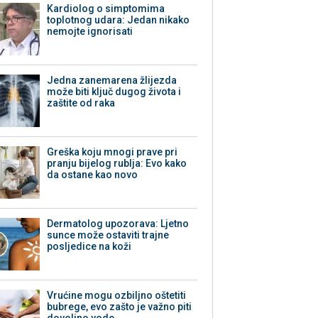
Kardiolog o simptomima
toplotnog udara: Jedan nikako
nemojte ignorisati
Jedna zanemarena žlijezda
može biti ključ dugog života i
zaštite od raka
Greška koju mnogi prave pri
pranju bijelog rublja: Evo kako
da ostane kao novo
Dermatolog upozorava: Ljetno
sunce može ostaviti trajne
posljedice na koži
Vrućine mogu ozbiljno oštetiti
bubrege, evo zašto je važno piti
dovoljno vode