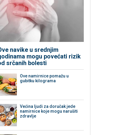
Ove navike u srednjim
godinama mogu povećati rizik
od srčanih bolesti
Ove namirnice pomažu u
gubitku kilograma
Većina ljudi za doručak jede
namirnice koje mogu narušiti
zdravlje