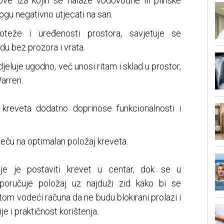
dove iza kojih se nalaze vodovodne ili plinske
mogu negativno utjecati na san.
oteže i uređenosti prostora, savjetuje se
du bez prozora i vrata.
jeluje ugodno, već unosi ritam i sklad u prostor,
Warren.
 kreveta dodatno doprinose funkcionalnosti i
ječu na optimalan položaj kreveta.
je je postaviti krevet u centar, dok se u
eporučuje položaj uz najduži zid kako bi se
itom vodeći računa da ne budu blokirani prolazi i
e i praktičnost korištenja.