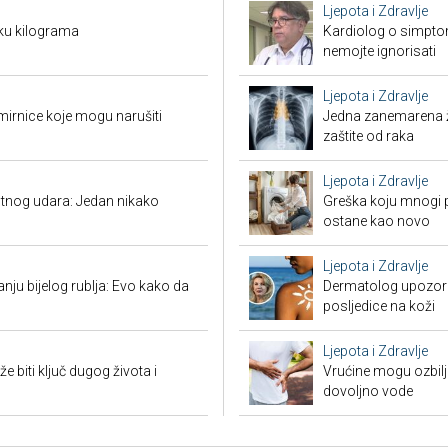
Ljepota i Zdravlje
ku kilograma
Kardiolog o simpto
nemojte ignorisati
Ljepota i Zdravlje
mirnice koje mogu narušiti
Jedna zanemarena žl
zaštite od raka
Ljepota i Zdravlje
tnog udara: Jedan nikako
Greška koju mnogi pr
ostane kao novo
Ljepota i Zdravlje
nju bijelog rublja: Evo kako da
Dermatolog upozorav
posljedice na koži
Ljepota i Zdravlje
biti ključ dugog života i
Vrućine mogu ozbiljn
dovoljno vode