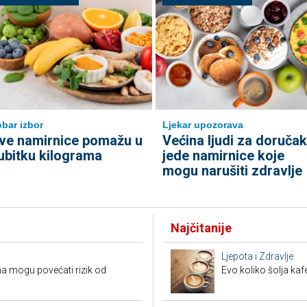
bar izbor
Ljekar upozorava
ve namirnice pomažu u
Većina ljudi za doručak
ubitku kilograma
jede namirnice koje
mogu narušiti zdravlje
Najčitanije
Ljepota i Zdravlje
a mogu povećati rizik od
Evo koliko šolja ka