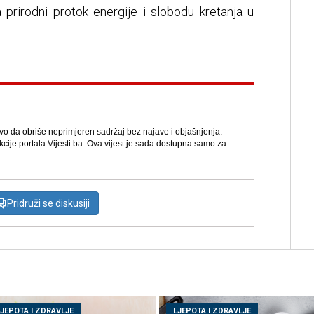
a prirodni protok energije i slobodu kretanja u
avo da obriše neprimjeren sadržaj bez najave i objašnjenja.
kcije portala Vijesti.ba. Ova vijest je sada dostupna samo za
Pridruži se diskusiji
LJEPOTA I ZDRAVLJE
LJEPOTA I ZDRAVLJE