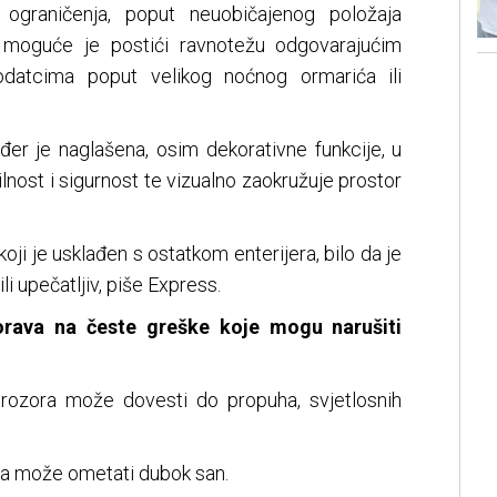
h ograničenja, poput neuobičajenog položaja
, moguće je postići ravnotežu odgovarajućim
odatcima poput velikog noćnog ormarića ili
đer je naglašena, osim dekorativne funkcije, u
ilnost i sigurnost te vizualno zaokružuje prostor
oji je usklađen s ostatkom enterijera, bilo da je
 upečatljiv, piše Express.
orava na česte greške koje mogu narušiti
prozora može dovesti do propuha, svjetlosnih
tima može ometati dubok san.