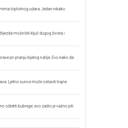
mima toplotnog udara: Jedan nikako
ijezda može biti ključ dugog života i
ave pri pranju bijelog rublja: Evo kako da
a: Ljetno sunce može ostaviti trajne
o oštetiti bubrege, evo zašto je važno piti