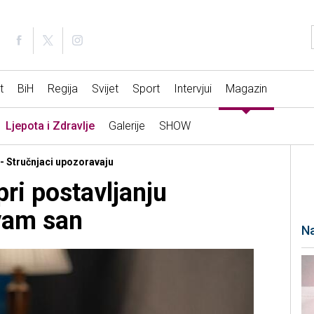
t
BiH
Regija
Svijet
Sport
Intervjui
Magazin
Ljepota i Zdravlje
Galerije
SHOW
 - Stručnjaci upozoravaju
pri postavljanju
vam san
Na