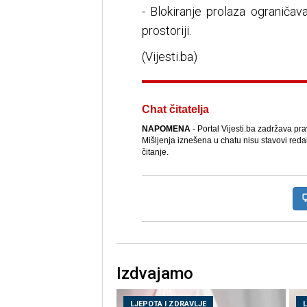
- Blokiranje prolaza ograničav
prostoriji.
(Vijesti.ba)
Chat čitatelja
NAPOMENA
- Portal Vijesti.ba zadržava pr
Mišljenja iznešena u chatu nisu stavovi reda
čitanje.
Izdvajamo
LJEPOTA I ZDRAVLJE