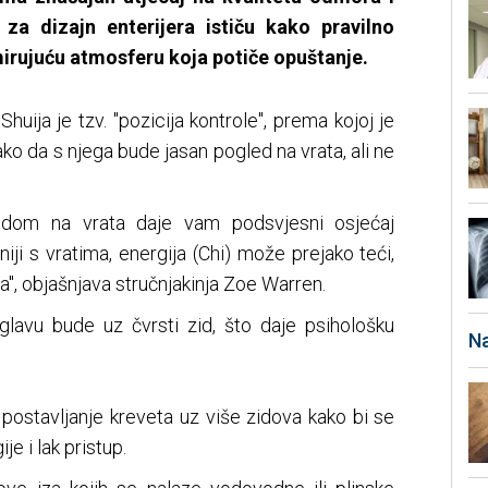
 za dizajn enterijera ističu kako pravilno
mirujuću atmosferu koja potiče opuštanje.
huija je tzv. "pozicija kontrole", prema kojoj je
ako da s njega bude jasan pogled na vrata, ali ne
ledom na vrata daje vam podsvjesni osjećaj
iniji s vratima, energija (Chi) može prejako teći,
, objašnjava stručnjakinja Zoe Warren.
lavu bude uz čvrsti zid, što daje psihološku
Na
 postavljanje kreveta uz više zidova kako bi se
e i lak pristup.