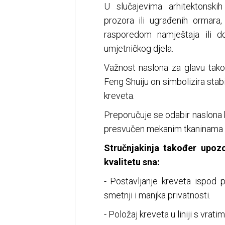
U slučajevima arhitektonski
prozora ili ugrađenih ormara
rasporedom namještaja ili d
umjetničkog djela.
Važnost naslona za glavu tako
Feng Shuiju on simbolizira stab
kreveta.
Preporučuje se odabir naslona k
presvučen mekanim tkaninama ili
Stručnjakinja također upoz
kvalitetu sna:
- Postavljanje kreveta ispod 
smetnji i manjka privatnosti.
- Položaj kreveta u liniji s vra