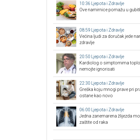
10:36
Ljepota i Zdravlje
Ove namirnice pomažu u gubit
08:59
Ljepota i Zdravlje
Većina ljudi za doručak jede na
zdravlje
20:50
Ljepota i Zdravlje
Kardiolog o simptomima toplo
nemojte ignorisati
22:30
Ljepota i Zdravlje
Greška koju mnogi prave pri pra
ostane kao novo
06:00
Ljepota i Zdravlje
Jedna zanemarena žlijezda može 
zaštite od raka