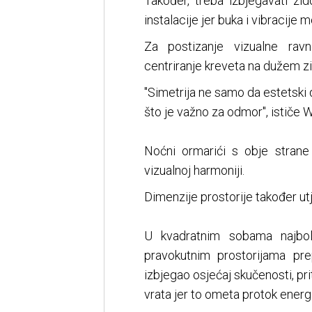
Također, treba izbjegavati zi
instalacije jer buka i vibracije 
Za postizanje vizualne ravn
centriranje kreveta na dužem zi
"Simetrija ne samo da estetski d
što je važno za odmor", ističe 
Noćni ormarići s obje strane
vizualnoj harmoniji.
Dimenzije prostorije također ut
U kvadratnim sobama najbol
pravokutnim prostorijama pr
izbjegao osjećaj skučenosti, pr
vrata jer to ometa protok energij