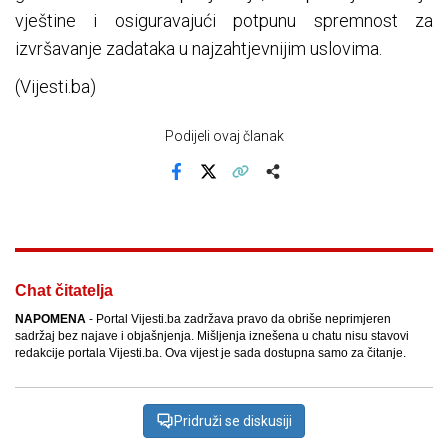
vještine i osiguravajući potpunu spremnost za
izvršavanje zadataka u najzahtjevnijim uslovima.
(Vijesti.ba)
Podijeli ovaj članak
Facebook
X
Kopiraj link
Više
Chat čitatelja
NAPOMENA
- Portal Vijesti.ba zadržava pravo da obriše neprimjeren
sadržaj bez najave i objašnjenja. Mišljenja iznešena u chatu nisu stavovi
redakcije portala Vijesti.ba. Ova vijest je sada dostupna samo za čitanje.
Pridruži se diskusiji