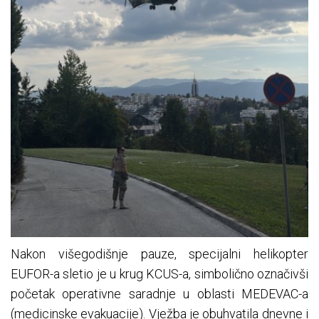
Nakon višegodišnje pauze, specijalni helikopter
EUFOR-a sletio je u krug KCUS-a, simbolično označivši
početak operativne saradnje u oblasti MEDEVAC-a
(medicinske evakuacije). Vježba je obuhvatila dnevne i