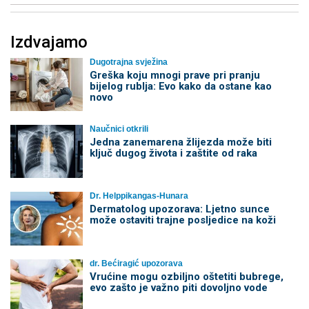
Izdvajamo
Dugotrajna svježina
Greška koju mnogi prave pri pranju
bijelog rublja: Evo kako da ostane kao
novo
Naučnici otkrili
Jedna zanemarena žlijezda može biti
ključ dugog života i zaštite od raka
Dr. Helppikangas-Hunara
Dermatolog upozorava: Ljetno sunce
može ostaviti trajne posljedice na koži
dr. Bećiragić upozorava
Vrućine mogu ozbiljno oštetiti bubrege,
evo zašto je važno piti dovoljno vode