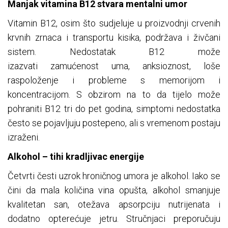
Manjak vitamina B12 stvara mentalni umor
Vitamin B12, osim što sudjeluje u proizvodnji crvenih
krvnih zrnaca i transportu kisika, podržava i živčani
sistem. Nedostatak B12 može
izazvati zamućenost uma, anksioznost, loše
raspoloženje i probleme s memorijom i
koncentracijom. S obzirom na to da tijelo može
pohraniti B12 tri do pet godina, simptomi nedostatka
često se pojavljuju postepeno, ali s vremenom postaju
izraženi.
Alkohol – tihi kradljivac energije
Četvrti česti uzrok hroničnog umora je alkohol. Iako se
čini da mala količina vina opušta, alkohol smanjuje
kvalitetan san, otežava apsorpciju nutrijenata i
dodatno opterećuje jetru. Stručnjaci preporučuju