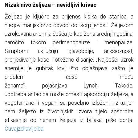
Nizak nivo željeza – nevidljivi krivac
Željezo je ključno za prijenos kisika do stanica, a
njegov manjak brzo dovodi do iscrpljenosti. Željezom
uzrokovana anemija češća je kod žena srednjih godina,
naročito tokom perimenopauze i menopauze.
Simptomi uključuju glavobolje, anksioznost,
prorjeđivanje kose i otežano disanje. „Najčešći uzrok
anemije je gubitak krvi, što objašnjava zašto je
problem češći među
ženama“, pojašnjava Lynch. Takođe,
upotreba antacida može omesti apsorpciju željeza, a
vegetarijanci i vegani su posebno izloženi riziku jer
hem željezo iz životinjskih izvora tijelo apsorbira
efikasnije od nehem željeza iz biljaka, piše portal
Čuvajzdravlje.ba.