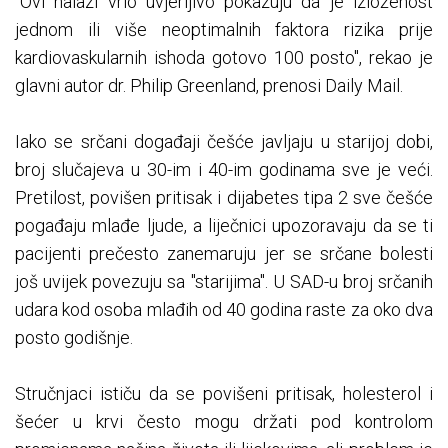
"Ovi nalazi vrlo uvjerljivo pokazuju da je izloženost
jednom ili više neoptimalnih faktora rizika prije
kardiovaskularnih ishoda gotovo 100 posto", rekao je
glavni autor dr. Philip Greenland, prenosi Daily Mail.
Iako se srčani događaji češće javljaju u starijoj dobi,
broj slučajeva u 30-im i 40-im godinama sve je veći.
Pretilost, povišen pritisak i dijabetes tipa 2 sve češće
pogađaju mlađe ljude, a liječnici upozoravaju da se ti
pacijenti prečesto zanemaruju jer se srčane bolesti
još uvijek povezuju sa "starijima". U SAD-u broj srčanih
udara kod osoba mlađih od 40 godina raste za oko dva
posto godišnje.
Stručnjaci ističu da se povišeni pritisak, holesterol i
šećer u krvi često mogu držati pod kontrolom