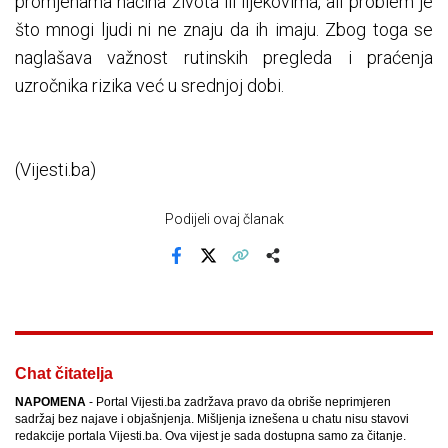
promjenama načina života ili lijekovima, ali problem je
što mnogi ljudi ni ne znaju da ih imaju. Zbog toga se
naglašava važnost rutinskih pregleda i praćenja
uzročnika rizika već u srednjoj dobi.
(Vijesti.ba)
Podijeli ovaj članak
Facebook
X
Kopiraj link
Više
Chat čitatelja
NAPOMENA
- Portal Vijesti.ba zadržava pravo da obriše neprimjeren
sadržaj bez najave i objašnjenja. Mišljenja iznešena u chatu nisu stavovi
redakcije portala Vijesti.ba. Ova vijest je sada dostupna samo za čitanje.