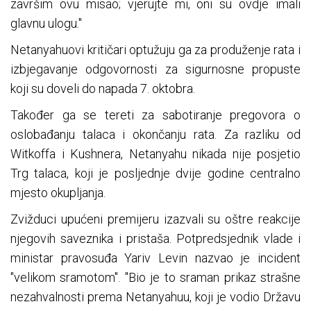
završim ovu misao; vjerujte mi, oni su ovdje imali
glavnu ulogu."
Netanyahuovi kritičari optužuju ga za produženje rata i
izbjegavanje odgovornosti za sigurnosne propuste
koji su doveli do napada 7. oktobra.
Također ga se tereti za sabotiranje pregovora o
oslobađanju talaca i okončanju rata. Za razliku od
Witkoffa i Kushnera, Netanyahu nikada nije posjetio
Trg talaca, koji je posljednje dvije godine centralno
mjesto okupljanja.
Zvižduci upućeni premijeru izazvali su oštre reakcije
njegovih saveznika i pristaša. Potpredsjednik vlade i
ministar pravosuđa Yariv Levin nazvao je incident
"velikom sramotom". "Bio je to sraman prikaz strašne
nezahvalnosti prema Netanyahuu, koji je vodio Državu