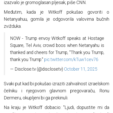
izazvalo je gromoglasan pljesak, piše CNN.
Međutim, kada je Witkoff pokušao govoriti o
Netanyahuu, gomila je odgovorila valovima bučnih
zvižduka.
NOW - Trump envoy Witkoff speaks at Hostage
Square, Tel Aviv, crowd boos when Netanyahu is
thanked and cheers for Trump, "Thank you Trump,
thank you Trump."
pic.twitter.com/kTuw1cev76
— Disclose.tv (@disclosetv)
October 11, 2025
Svaki put kad bi pokušao izraziti zahvalnost izraelskom
čelniku i njegovom glavnom pregovaraču, Ronu
Dermeru, okupljeni bi ga prekinuli.
Na kraju je Witkoff dobacio: "Ljudi, dopustite mi da