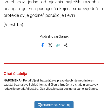
Izrael kroz jedno od njezinih najtežih razdoblja i
postigao golema postignuća kojima smo svjedočili u
protekle dvije godine", poručio je Levin.
(Vijesti.ba)
Podijeli ovaj članak
Facebook
X
Kopiraj link
Više
Chat čitatelja
NAPOMENA
- Portal Vijesti.ba zadržava pravo da obriše neprimjeren
sadržaj bez najave i objašnjenja. Mišljenja iznešena u chatu nisu stavovi
redakcije portala Vijesti.ba. Ova vijest je sada dostupna samo za čitanje.
Pridruži se diskusiji