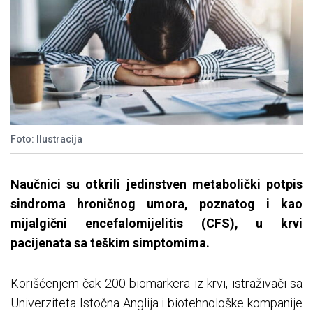
Foto: Ilustracija
Naučnici su otkrili jedinstven metabolički potpis
sindroma hroničnog umora, poznatog i kao
mijalgični encefalomijelitis (CFS), u krvi
pacijenata sa teškim simptomima.
Korišćenjem čak 200 biomarkera iz krvi, istraživači sa
Univerziteta Istočna Anglija i biotehnološke kompanije