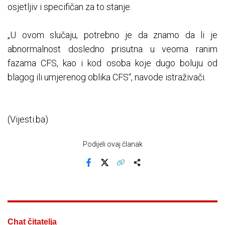
osjetljiv i specifičan za to stanje.
„U ovom slučaju, potrebno je da znamo da li je
abnormalnost dosledno prisutna u veoma ranim
fazama CFS, kao i kod osoba koje dugo boluju od
blagog ili umjerenog oblika CFS“, navode istraživači.
(Vijesti.ba)
Podijeli ovaj članak
Facebook
X
Kopiraj link
Više
Chat čitatelja