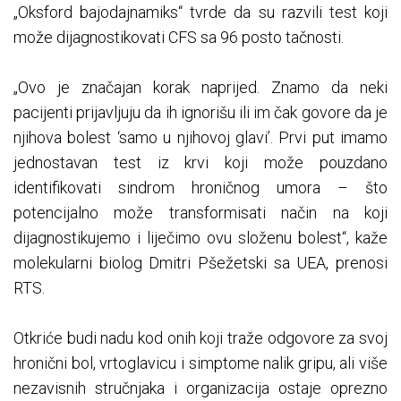
„Oksford bajodajnamiks“ tvrde da su razvili test koji
može dijagnostikovati CFS sa 96 posto tačnosti.
„Ovo je značajan korak naprijed. Znamo da neki
pacijenti prijavljuju da ih ignorišu ili im čak govore da je
njihova bolest ‘samo u njihovoj glavi’. Prvi put imamo
jednostavan test iz krvi koji može pouzdano
identifikovati sindrom hroničnog umora – što
potencijalno može transformisati način na koji
dijagnostikujemo i liječimo ovu složenu bolest“, kaže
molekularni biolog Dmitri Pšežetski sa UEA, prenosi
RTS.
Otkriće budi nadu kod onih koji traže odgovore za svoj
hronični bol, vrtoglavicu i simptome nalik gripu, ali više
nezavisnih stručnjaka i organizacija ostaje oprezno