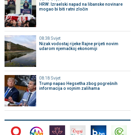
HRW: Izraelski napad na libanske novinare
mogao bi biti ratni zločin
08:38
Svijet
Nizak vodostaj rijeke Rajne prijeti novim
udarom njemačkoj ekonomiji
08:18
Svijet
Trump napao Hegsetha zbog pogrešnih
informacija o vojnim zalihama