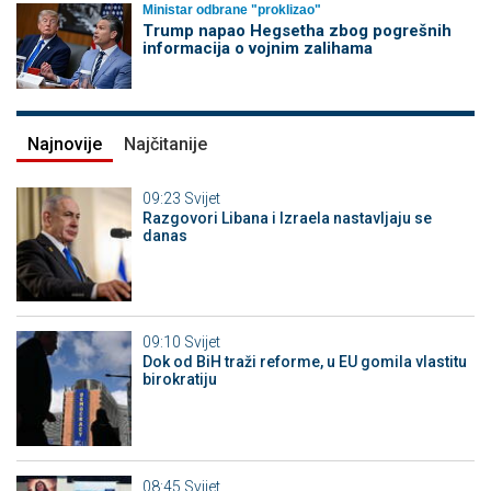
Ministar odbrane "proklizao"
Trump napao Hegsetha zbog pogrešnih
informacija o vojnim zalihama
Najnovije
Najčitanije
09:23
Svijet
Razgovori Libana i Izraela nastavljaju se
danas
09:10
Svijet
Dok od BiH traži reforme, u EU gomila vlastitu
birokratiju
08:45
Svijet