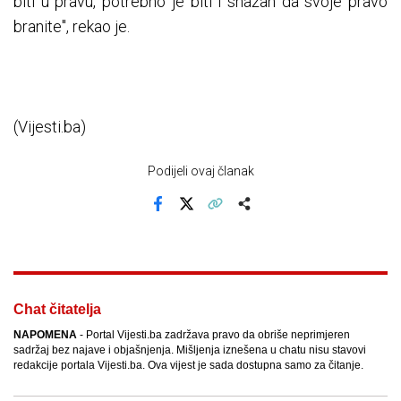
biti u pravu, potrebno je biti i snažan da svoje pravo
branite", rekao je.
(Vijesti.ba)
Podijeli ovaj članak
Facebook
X
Kopiraj link
Više
Chat čitatelja
NAPOMENA
- Portal Vijesti.ba zadržava pravo da obriše neprimjeren
sadržaj bez najave i objašnjenja. Mišljenja iznešena u chatu nisu stavovi
redakcije portala Vijesti.ba. Ova vijest je sada dostupna samo za čitanje.