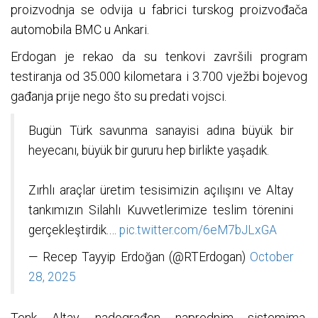
proizvodnja se odvija u fabrici turskog proizvođača
automobila BMC u Ankari.
Erdogan je rekao da su tenkovi završili program
testiranja od 35.000 kilometara i 3.700 vježbi bojevog
gađanja prije nego što su predati vojsci.
Bugün Türk savunma sanayisi adına büyük bir
heyecanı, büyük bir gururu hep birlikte yaşadık.
Zırhlı araçlar üretim tesisimizin açılışını ve Altay
tankımızın Silahlı Kuvvetlerimize teslim törenini
gerçekleştirdik.…
pic.twitter.com/6eM7bJLxGA
— Recep Tayyip Erdoğan (@RTErdogan)
October
28, 2025
Tenk Altay, nadograđen naprednim sistemima,