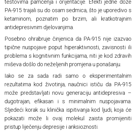
testovima pamćenja i orijentacije. Efekti jedne doze
PA-915 trajali su do osam sedmica, što je uporedivo s
ketaminom, poznatim po brzim, ali kratkotrajnim
antidepresivnim djelovanjima.
Posebno ohrabruje činjenica da PA-915 nije izazvao
tipične nuspojave poput hiperaktivnosti, zavisnosti ili
problema s kognitivnim funkcijama, niti je kod zdravih
miševa došlo do neželjenih promjena u ponašanju.
Iako se za sada radi samo o eksperimentalnim
rezultatima kod životinja, naučnici ističu da PA-915
može predstavljati novu generaciju antidepresiva –
dugotrajan, efikasan i s minimalnim nuspojavama.
Sljedeći korak su klinička ispitivanja kod ljudi, koja će
pokazati može li ovaj molekul zaista promijeniti
pristup liječenju depresije i anksioznosti.