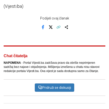
(Vijesti.ba)
Podijeli ovaj članak
Facebook
X
Kopiraj link
Više
Chat čitatelja
NAPOMENA
- Portal Vijesti.ba zadržava pravo da obriše neprimjeren
sadržaj bez najave i objašnjenja. Mišljenja iznešena u chatu nisu stavovi
redakcije portala Vijesti.ba. Ova vijest je sada dostupna samo za čitanje.
Pridruži se diskusiji