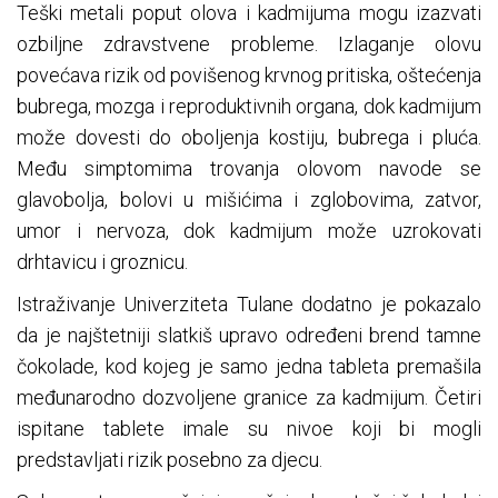
Teški metali poput olova i kadmijuma mogu izazvati
ozbiljne zdravstvene probleme. Izlaganje olovu
povećava rizik od povišenog krvnog pritiska, oštećenja
bubrega, mozga i reproduktivnih organa, dok kadmijum
može dovesti do oboljenja kostiju, bubrega i pluća.
Među simptomima trovanja olovom navode se
glavobolja, bolovi u mišićima i zglobovima, zatvor,
umor i nervoza, dok kadmijum može uzrokovati
drhtavicu i groznicu.
Istraživanje Univerziteta Tulane dodatno je pokazalo
da je najštetniji slatkiš upravo određeni brend tamne
čokolade, kod kojeg je samo jedna tableta premašila
međunarodno dozvoljene granice za kadmijum. Četiri
ispitane tablete imale su nivoe koji bi mogli
predstavljati rizik posebno za djecu.