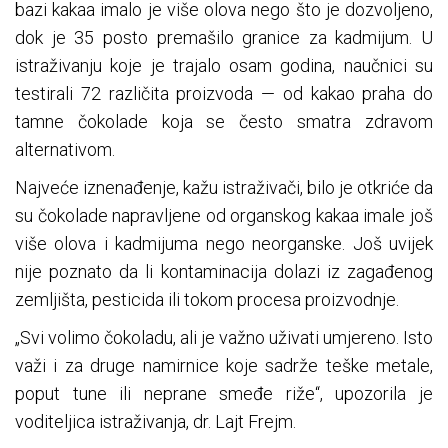
bazi kakaa imalo je više olova nego što je dozvoljeno,
dok je 35 posto premašilo granice za kadmijum. U
istraživanju koje je trajalo osam godina, naučnici su
testirali 72 različita proizvoda — od kakao praha do
tamne čokolade koja se često smatra zdravom
alternativom.
Najveće iznenađenje, kažu istraživači, bilo je otkriće da
su čokolade napravljene od organskog kakaa imale još
više olova i kadmijuma nego neorganske. Još uvijek
nije poznato da li kontaminacija dolazi iz zagađenog
zemljišta, pesticida ili tokom procesa proizvodnje.
„Svi volimo čokoladu, ali je važno uživati umjereno. Isto
važi i za druge namirnice koje sadrže teške metale,
poput tune ili neprane smeđe riže“, upozorila je
voditeljica istraživanja, dr. Lajt Frejm.