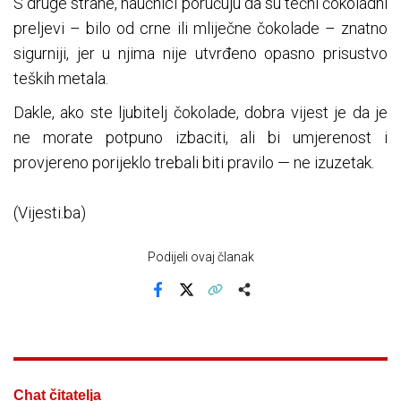
S druge strane, naučnici poručuju da su tečni čokoladni
preljevi – bilo od crne ili mliječne čokolade – znatno
sigurniji, jer u njima nije utvrđeno opasno prisustvo
teških metala.
Dakle, ako ste ljubitelj čokolade, dobra vijest je da je
ne morate potpuno izbaciti, ali bi umjerenost i
provjereno porijeklo trebali biti pravilo — ne izuzetak.
(Vijesti.ba)
Podijeli ovaj članak
Facebook
X
Kopiraj link
Više
Chat čitatelja