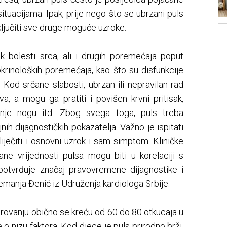
ituacijama. Ipak, prije nego što se ubrzani puls
ključiti sve druge moguće uzroke.
 bolesti srca, ali i drugih poremećaja poput
ndokrinoloških poremećaja, kao što su disfunkcije
a. Kod srčane slabosti, ubrzan ili nepravilan rad
a, a mogu ga pratiti i povišen krvni pritisak,
anje nogu itd. Zbog svega toga, puls treba
ih dijagnostičkih pokazatelja. Važno je ispitati
iječiti i osnovni uzrok i sam simptom. Kliničke
ne vrijednosti pulsa mogu biti u korelaciji s
potvrđuje značaj pravovremene dijagnostike i
Nemanja Đenić iz Udruženja kardiologa Srbije.
irovanju obično se kreću od 60 do 80 otkucaja u
se o nizu faktora. Kod djece je puls prirodno brži,