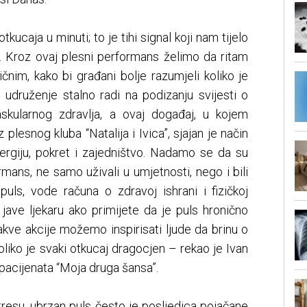
kucaja u minuti; to je tihi signal koji nam tijelo
. Kroz ovaj plesni performans želimo da ritam
ičnim, kako bi građani bolje razumjeli koliko je
 udruženje stalno radi na podizanju svijesti o
askularnog zdravlja, a ovaj događaj, u kojem
plesnog kluba “Natalija i Ivica”, sjajan je način
rgiju, pokret i zajedništvo. Nadamo se da su
rmans, ne samo uživali u umjetnosti, nego i bili
uls, vode računa o zdravoj ishrani i fizičkoj
 jave ljekaru ako primijete da je puls hronično
kve akcije možemo inspirisati ljude da brinu o
liko je svaki otkucaj dragocjen – rekao je Ivan
pacijenata “Moja druga šansa”.
resu, ubrzan puls često je posljedica pojačane