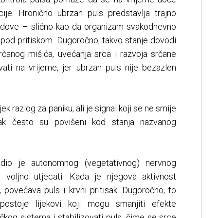
ije. Hronično ubrzan puls predstavlja trajno
sudove – slično kao da organizam svakodnevno
i pod pritiskom. Dugoročno, takvo stanje dovodi
čanog mišića, uvećanja srca i razvoja srčane
vati na vrijeme, jer ubrzan puls nije bezazlen
ek razlog za paniku, ali je signal koji se ne smije
tisak često su povišeni kod stanja nazvanog
 dio je autonomnog (vegetativnog) nervnog
voljno utjecati. Kada je njegova aktivnost
 povećava puls i krvni pritisak. Dugoročno, to
ostoje lijekovi koji mogu smanjiti efekte
čkog sistema i stabilizovati puls, čime se srce