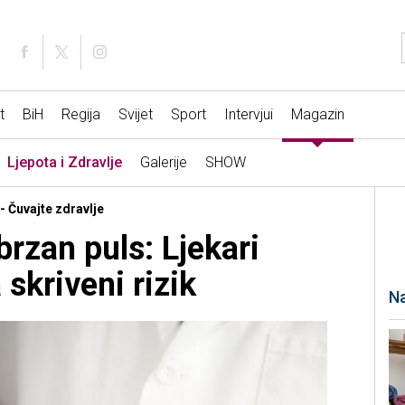
t
BiH
Regija
Svijet
Sport
Intervjui
Magazin
Ljepota i Zdravlje
Galerije
SHOW
 - Čuvajte zdravlje
brzan puls: Ljekari
skriveni rizik
Na