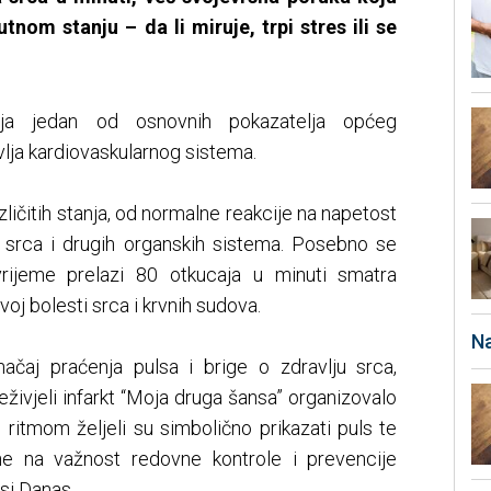
tnom stanju – da li miruje, trpi stres ili se
vlja jedan od osnovnih pokazatelja općeg
vlja kardiovaskularnog sistema.
ličitih stanja, od normalne reakcije na napetost
a srca i drugih organskih sistema. Posebno se
vrijeme prelazi 80 otkucaja u minuti smatra
oj bolesti srca i krvnih sudova.
Na
ačaj praćenja pulsa i brige o zdravlju srca,
eživjeli infarkt “Moja druga šansa” organizovalo
 ritmom željeli su simbolično prikazati puls te
ne na važnost redovne kontrole i prevencije
si Danas.