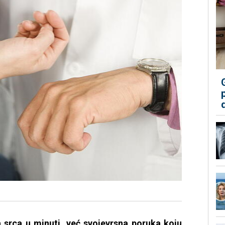
a srca u minuti, već svojevrsna poruka koju