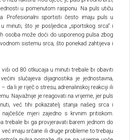
ijednosti u pomenutom rasponu. Na puls utiču
ija. Profesionalni sportisti često imaju puls u
u minuti, što je posljedica „sportskog srca“ i
rijih osoba može doći do usporenog pulsa zbog
vodnom sistemu srca, što ponekad zahtijeva i
viši od 80 otkucaja u minuti trebale bi obaviti
većini slučajeva dijagnostika je jednostavna,
da li je riječ o stresu, adrenalinskoj reakciji ili
mu. Najvažnije je reagovati na vrijeme, jer puls
uti, već tihi pokazatelj stanja našeg srca i
e najčešće mjeri zajedno s krvnim pritiskom.
a trebale bi ga provjeravati barem jednom do
 već imaju srčane ili druge probleme to trebaju
kontrola pulsa pomaže da se na vrijeme uoče