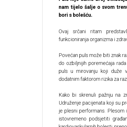
nam tijelo šalje o svom trenu
bori s bolešću.
Ovaj srčani ritam predsta
funkcioniranja organizma i zdra
Povećan puls može biti znak raz
do ozbiljnijih poremećaja rad
puls u mirovanju koji duže 
dodatnim faktorom rizika za razv
Kako bi skrenuli pažnju na zn
Udruženje pacijenata koji su pr
je plesni performans. Plesom i
istovremeno podsjetiti građa
kardiovaskularnih bolesti, preno