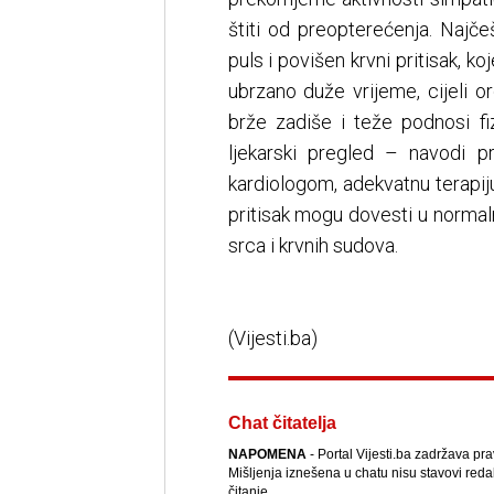
štiti od preopterećenja. Najče
puls i povišen krvni pritisak, k
ubrzano duže vrijeme, cijeli
brže zadiše i teže podnosi fi
ljekarski pregled – navodi 
kardiologom, adekvatnu terapiju
pritisak mogu dovesti u normal
srca i krvnih sudova.
(Vijesti.ba)
Chat čitatelja
NAPOMENA
- Portal Vijesti.ba zadržava pr
Mišljenja iznešena u chatu nisu stavovi reda
čitanje.