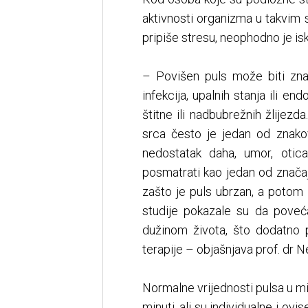
aktivnosti organizma u takvim s
pripiše stresu, neophodno je is
– Povišen puls može biti znak
infekcija, upalnih stanja ili e
štitne ili nadbubrežnih žlijezd
srca često je jedan od znakov
nedostatak daha, umor, otic
posmatrati kao jedan od značajn
zašto je puls ubrzan, a potom l
studije pokazale su da poveća
dužinom života, što dodatno 
terapije – objašnjava prof. dr 
Normalne vrijednosti pulsa u m
minuti, ali su individualne i ovi