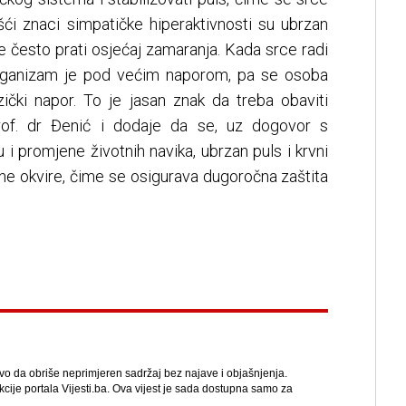
šći znaci simpatičke hiperaktivnosti su ubrzan
oje često prati osjećaj zamaranja. Kada srce radi
 organizam je pod većim naporom, pa se osoba
zički napor. To je jasan znak da treba obaviti
prof. dr Đenić i dodaje da se, uz dogovor s
 i promjene životnih navika, ubrzan puls i krvni
ne okvire, čime se osigurava dugoročna zaštita
avo da obriše neprimjeren sadržaj bez najave i objašnjenja.
kcije portala Vijesti.ba. Ova vijest je sada dostupna samo za