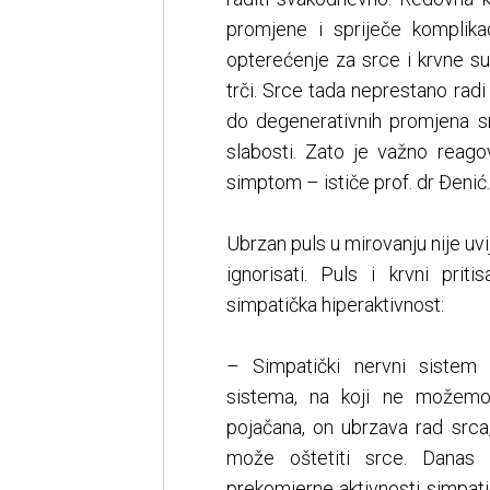
promjene i spriječe komplikac
opterećenje za srce i krvne 
trči. Srce tada neprestano rad
do degenerativnih promjena sr
slabosti. Zato je važno reago
simptom – ističe prof. dr Đenić.
Ubrzan puls u mirovanju nije uvij
ignorisati. Puls i krvni pri
simpatička hiperaktivnost:
– Simpatički nervni sistem
sistema, na koji ne možemo 
pojačana, on ubrzava rad srca,
može oštetiti srce. Danas p
prekomjerne aktivnosti simpati