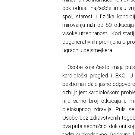
dok odrasli najčešće imaju vr
spol, starost i fizička kondic
mirovanju niži od 60 otkucaja 
visoke utreniranosti. Kod sta
degenerativnih promjena u pro
ugradnju pejsmejkera.
– Osobe koje često imaju puls 
kardiološki pregled i EKG. U 
bezbolna i daje jasne odgovore – 
ozbiljnijem kardiološkom proble
nije samo broj otkucaja u min
cjelokupnog zdravlja. Puls s
Osobe bez zdravstvenih tegob
dva puta sedmično, dok oni koji
raditi svakodnevno. Redovna 