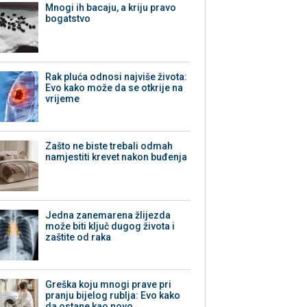
Mnogi ih bacaju, a kriju pravo
bogatstvo
Rak pluća odnosi najviše života:
Evo kako može da se otkrije na
vrijeme
Zašto ne biste trebali odmah
namjestiti krevet nakon buđenja
Jedna zanemarena žlijezda
može biti ključ dugog života i
zaštite od raka
Greška koju mnogi prave pri
pranju bijelog rublja: Evo kako
da ostane kao novo