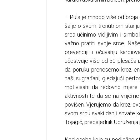
– Puls je mnogo više od broja ot
šalje o svom trenutnom stanju
srca učinimo vidljivim i simbol
važno pratiti svoje srce. Naše
prevenciji i očuvanju kardiov
učestvuje više od 50 plesača iz 
da poruku prenesemo kroz ene
naši sugrađani, gledajući perfo
motivisani da redovno mjere p
aktivnosti te da se na vrijeme
povišen. Vjerujemo da kroz ova
svom srcu svaki dan i shvate ko
Tojagić, predsjednik Udruženja 
Kod osoba koje su podložne st