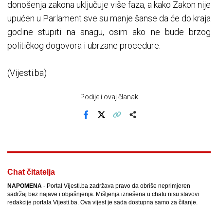
donošenja zakona uključuje više faza, a kako Zakon nije
upućen u Parlament sve su manje šanse da će do kraja
godine stupiti na snagu, osim ako ne bude brzog
političkog dogovora i ubrzane procedure.
(Vijesti.ba)
Podijeli ovaj članak
Facebook
X
Kopiraj link
Više
Chat čitatelja
NAPOMENA
- Portal Vijesti.ba zadržava pravo da obriše neprimjeren
sadržaj bez najave i objašnjenja. Mišljenja iznešena u chatu nisu stavovi
redakcije portala Vijesti.ba. Ova vijest je sada dostupna samo za čitanje.