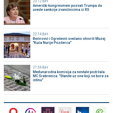
23:12
BiH
Američki kongresmeni pozvali Trumpa da
uvede sankcije zvaničnicima iz RS
22:14
BiH
Bećirović i Ogrešević svečano otvorili Muzej
"Kuća Nurije Pozderca"
21:59
BiH
Međunarodna komisija za nestale podržala
MC Srebrenica: "Stanite uz one koji se bore za
istinu"