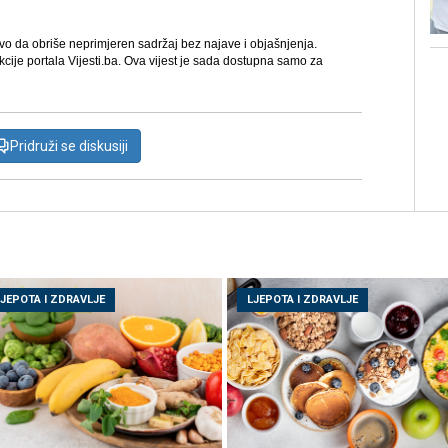
avo da obriše neprimjeren sadržaj bez najave i objašnjenja.
kcije portala Vijesti.ba. Ova vijest je sada dostupna samo za
Pridruži se diskusiji
LJEPOTA I ZDRAVLJE
LJEPOTA I ZDRAVLJE