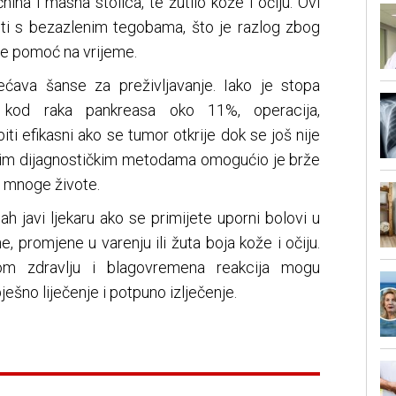
nina i masna stolica, te žutilo kože i očiju. Ovi
ti s bezazlenim tegobama, što je razlog zbog
že pomoć na vrijeme.
ćava šanse za preživljavanje. Iako je stopa
ja kod raka pankreasa oko 11%, operacija,
ti efikasni ako se tumor otkrije dok se još nije
kim dijagnostičkim metodama omogućio je brže
i mnoge živote.
h javi ljekaru ako se primijete uporni bolovi u
e, promjene u varenju ili žuta boja kože i očiju.
tom zdravlju i blagovremena reakcija mogu
ešno liječenje i potpuno izlječenje.