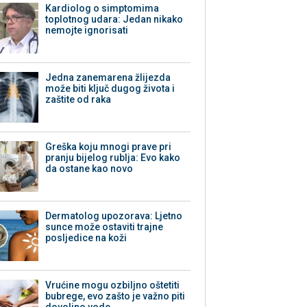
Kardiolog o simptomima
toplotnog udara: Jedan nikako
nemojte ignorisati
Jedna zanemarena žlijezda
može biti ključ dugog života i
zaštite od raka
Greška koju mnogi prave pri
pranju bijelog rublja: Evo kako
da ostane kao novo
Dermatolog upozorava: Ljetno
sunce može ostaviti trajne
posljedice na koži
Vrućine mogu ozbiljno oštetiti
bubrege, evo zašto je važno piti
dovoljno vode