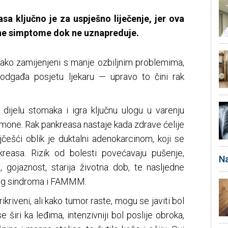
sa ključno je za uspješno liječenje, jer ova
sne simptome dok ne uznapreduje.
 lako zamijenjeni s manje ozbiljnim problemima,
odgađa posjetu ljekaru — upravo to čini rak
dijelu stomaka i igra ključnu ulogu u varenju
rmone. Rak pankreasa nastaje kada zdrave ćelije
jčešći oblik je duktalni adenokarcinom, koji se
kreasa. Rizik od bolesti povećavaju pušenje,
Na
s, gojaznost, starija životna dob, te nasljedne
og sindroma i FAMMM.
kriveni, ali kako tumor raste, mogu se javiti bol
 širi ka leđima, intenzivniji bol poslije obroka,