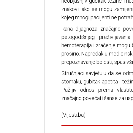
neobjašnjiv gubitak težine, muč
znakovi lako se mogu zamijeni
kojeg mnogi pacijenti ne potra
Rana dijagnoza značajno pove
petogodišnjeg preživljavan
hemoterapija i zračenje mogu bi
proširio. Napredak u medicins
prepoznavanje bolesti, spasivš
Stručnjaci savjetuju da se odma
stomaku, gubitak apetita i težin
Pažljiv odnos prema vlasti
značajno povećati šanse za uspj
(Vijesti.ba)