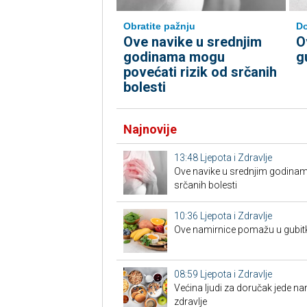
Do
Obratite pažnju
O
Ove navike u srednjim
g
godinama mogu
povećati rizik od srčanih
bolesti
Najnovije
13:48
Ljepota i Zdravlje
Ove navike u srednjim godinam
srčanih bolesti
10:36
Ljepota i Zdravlje
Ove namirnice pomažu u gubit
08:59
Ljepota i Zdravlje
Većina ljudi za doručak jede na
zdravlje