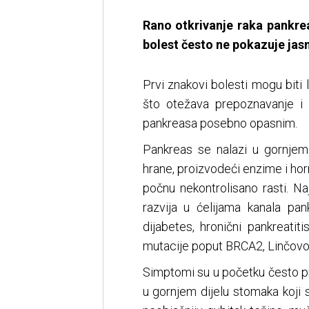
Rano otkrivanje raka pankrea
bolest često ne pokazuje ja
Prvi znakovi bolesti mogu biti
što otežava prepoznavanje i 
pankreasa posebno opasnim.
Pankreas se nalazi u gornjem 
hrane, proizvodeći enzime i ho
počnu nekontrolisano rasti. Na
razvija u ćelijama kanala pan
dijabetes, hronični pankreatiti
mutacije poput BRCA2, Linčov
Simptomi su u početku često pri
u gornjem dijelu stomaka koji se