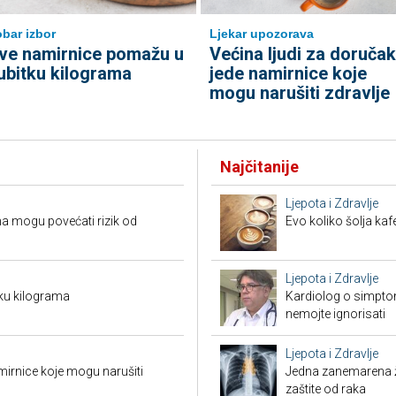
bar izbor
Ljekar upozorava
ve namirnice pomažu u
Većina ljudi za doručak
ubitku kilograma
jede namirnice koje
mogu narušiti zdravlje
Najčitanije
Ljepota i Zdravlje
a mogu povećati rizik od
Evo koliko šolja ka
Ljepota i Zdravlje
ku kilograma
Kardiolog o simpto
nemojte ignorisati
Ljepota i Zdravlje
mirnice koje mogu narušiti
Jedna zanemarena žl
zaštite od raka