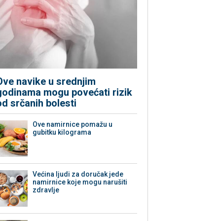
Ove navike u srednjim
godinama mogu povećati rizik
od srčanih bolesti
Ove namirnice pomažu u
gubitku kilograma
Većina ljudi za doručak jede
namirnice koje mogu narušiti
zdravlje