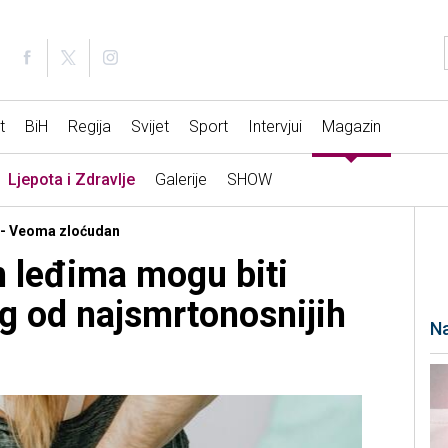
t
BiH
Regija
Svijet
Sport
Intervjui
Magazin
Ljepota i Zdravlje
Galerije
SHOW
e - Veoma zloćudan
m leđima mogu biti
g od najsmrtonosnijih
Na