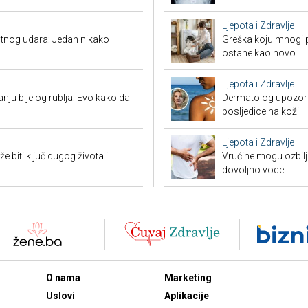
Ljepota i Zdravlje
tnog udara: Jedan nikako
Greška koju mnogi pr
ostane kao novo
Ljepota i Zdravlje
nju bijelog rublja: Evo kako da
Dermatolog upozorav
posljedice na koži
Ljepota i Zdravlje
biti ključ dugog života i
Vrućine mogu ozbiljn
dovoljno vode
O nama
Marketing
Uslovi
Aplikacije