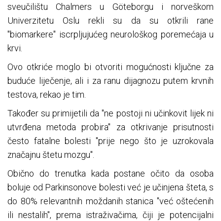
sveučilištu Chalmers u Göteborgu i norveškom
Univerzitetu Oslu rekli su da su otkrili rane
"biomarkere" iscrpljujućeg neurološkog poremećaja u
krvi.
Ovo otkriće moglo bi otvoriti mogućnosti ključne za
buduće liječenje, ali i za ranu dijagnozu putem krvnih
testova, rekao je tim.
Također su primijetili da "ne postoji ni učinkovit lijek ni
utvrđena metoda probira" za otkrivanje prisutnosti
često fatalne bolesti "prije nego što je uzrokovala
značajnu štetu mozgu".
Obično do trenutka kada postane očito da osoba
boluje od Parkinsonove bolesti već je učinjena šteta, s
do 80% relevantnih moždanih stanica "već oštećenih
ili nestalih", prema istraživačima, čiji je potencijalni