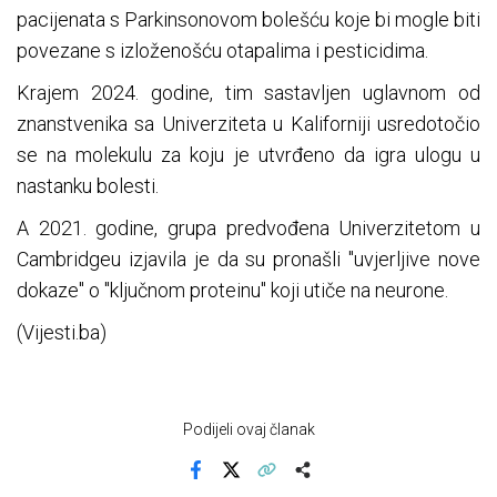
pacijenata s Parkinsonovom bolešću koje bi mogle biti
povezane s izloženošću otapalima i pesticidima.
Krajem 2024. godine, tim sastavljen uglavnom od
znanstvenika sa Univerziteta u Kaliforniji usredotočio
se na molekulu za koju je utvrđeno da igra ulogu u
nastanku bolesti.
A 2021. godine, grupa predvođena Univerzitetom u
Cambridgeu izjavila je da su pronašli "uvjerljive nove
dokaze" o "ključnom proteinu" koji utiče na neurone.
(Vijesti.ba)
Podijeli ovaj članak
Facebook
X
Kopiraj link
Više