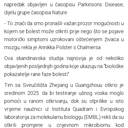
napredak objavljen u časopisu Parkinsons Disease,
dijelu grupe časopisa Nature.
- To znači da smo pronašli važan prozor mogućnosti u
kojem se bolest može otkriti prije nego što se pojave
motorički simptomi uzrokovani oštećenjem živaca u
mozgu, rekla je Annikka Polster s Chalmersa.
Ova skandinavska studija najnovija je od nekoliko
objavljenih posljednjih godina koje ukazuju na "biološke
pokazatelje rane faze bolesti".
Tim sa Sveučilišta Zhejiang u Guangzhouu otkrio je
sredinom 2025. da bi testiranje ušnog voska moglo
pomoći u ranom otkrivanju, dok su otprilike u isto
vrijeme naučnici iz Instituta Quadram i Evropskog
laboratorija za molekularnu biologiju (EMBL) rekli da su
otkrili promjene u crijevnom mikrobiomu kod