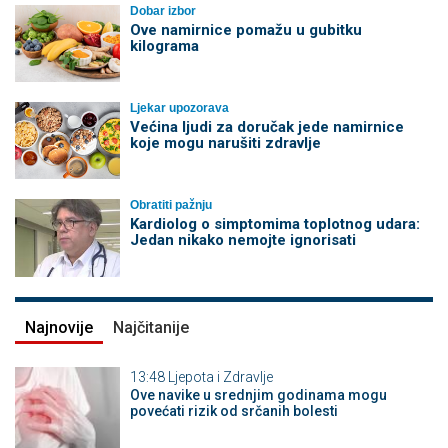
Dobar izbor
Ove namirnice pomažu u gubitku
kilograma
Ljekar upozorava
Većina ljudi za doručak jede namirnice
koje mogu narušiti zdravlje
Obratiti pažnju
Kardiolog o simptomima toplotnog udara:
Jedan nikako nemojte ignorisati
Najnovije
Najčitanije
13:48
Ljepota i Zdravlje
Ove navike u srednjim godinama mogu
povećati rizik od srčanih bolesti