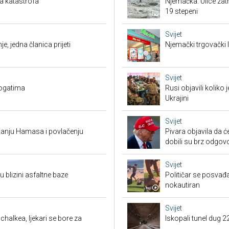
a katastrofa
Njemačka: Ulice zat
19 stepeni
Svijet
je, jedna članica prijeti
Njemački trgovački l
Svijet
bogatima
Rusi objavili koliko
Ukrajini
Svijet
žanju Hamasa i povlačenju
Pivara objavila da ć
dobili su brz odgov
Svijet
 blizini asfaltne baze
Političar se posvađ
nokautiran
Svijet
halkea, ljekari se bore za
Iskopali tunel dug 2