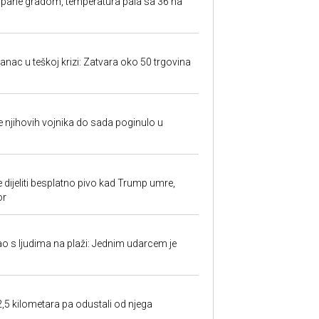
rpane gradom, temperatura pala sa 36 na
anac u teškoj krizi: Zatvara oko 50 trgovina
 je njihovih vojnika do sada poginulo u
e dijeliti besplatno pivo kad Trump umre,
or
ao s ljudima na plaži: Jednim udarcem je
2,5 kilometara pa odustali od njega