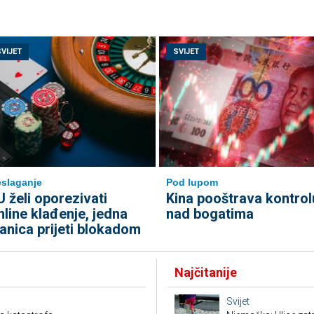
SVIJET
SVIJET
slaganje
Pod lupom
U želi oporezivati
Kina pooštrava kontrol
nline klađenje, jedna
nad bogatima
lanica prijeti blokadom
Najčitanije
Svijet