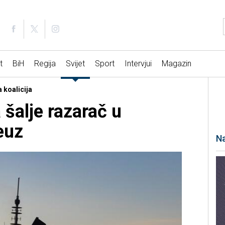
t
BiH
Regija
Svijet
Sport
Intervjui
Magazin
 koalicija
 šalje razarač u
euz
Na