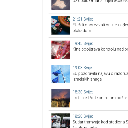
Uz obalu Omana prijeti ekološk
21:21
Svijet
EU želi oporezivati online klađen
blokadom
19:45
Svijet
Kina pooštrava kontrolu nad 
19:03
Svijet
EU pozdravila najavu o razoru
izraelskih snaga
18:30
Svijet
Trebinje: Pod kontrolom požar u
18:20
Svijet
Sudar tramvaja kod stadiona Sc
živote putnika