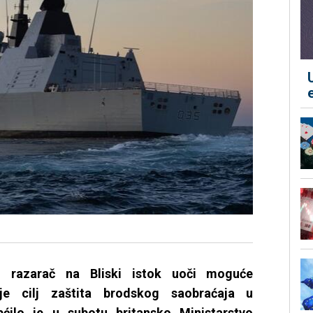
ti razarač na Bliski istok uoči moguće
je cilj zaštita brodskog saobraćaja u
ilo je u subotu britansko Ministarstvo