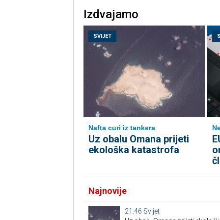
Izdvajamo
SVIJET
Nafta curi iz tankera
Ne
Uz obalu Omana prijeti
E
ekološka katastrofa
o
č
Najnovije
21:46
Svijet