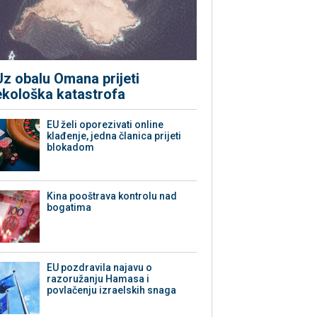
Uz obalu Omana prijeti
ekološka katastrofa
EU želi oporezivati online
klađenje, jedna članica prijeti
blokadom
Kina pooštrava kontrolu nad
bogatima
EU pozdravila najavu o
razoružanju Hamasa i
povlačenju izraelskih snaga