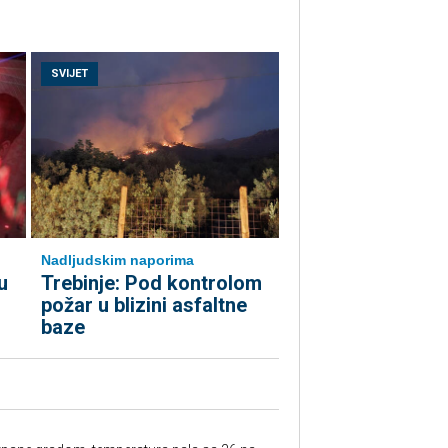
SVIJET
Nadljudskim naporima
u
Trebinje: Pod kontrolom
požar u blizini asfaltne
baze