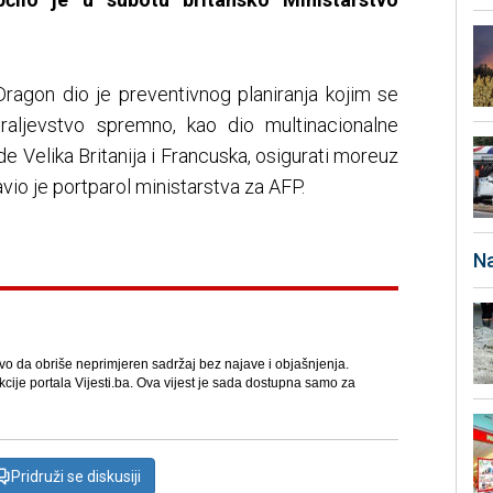
agon dio je preventivnog planiranja kojim se
raljevstvo spremno, kao dio multinacionalne
de Velika Britanija i Francuska, osigurati moreuz
avio je portparol ministarstva za AFP.
Na
avo da obriše neprimjeren sadržaj bez najave i objašnjenja.
kcije portala Vijesti.ba. Ova vijest je sada dostupna samo za
Pridruži se diskusiji