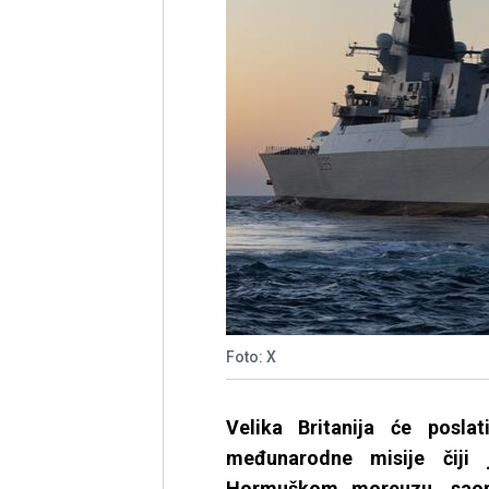
Foto: X
Velika Britanija će posla
međunarodne misije čiji 
Hormuškom moreuzu, saopć