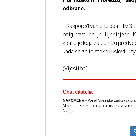
odbrane.
- Raspoređivanje broda HMS Dr
osigurava da je Ujedinjeno K
koalicije koju zajednički predvo
kada se za to steknu uslovi - izj
(Vijesti.ba)
Chat čitatelja
NAPOMENA
- Portal Vijesti.ba zadržava pr
Mišljenja iznešena u chatu nisu stavovi reda
čitanje.