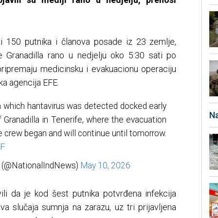
i 150 putnika i članova posade iz 23 zemlje,
ke Granadilla rano u nedjelju oko 5:30 sati po
pripremaju medicinsku i evakuacionu operaciju
ka agencija EFE.
n which hantavirus was detected docked early
Na
f Granadilla in Tenerife, where the evacuation
e crew began and will continue until tomorrow.
kF
t (@NationalIndNews)
May 10, 2026
vili da je kod šest putnika potvrđena infekcija
a slučaja sumnja na zarazu, uz tri prijavljena