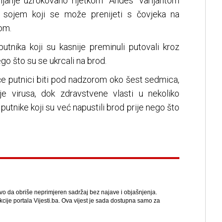
bijanje uzrokovano rijetkom "Andes" varijantom
m sojem koji se može prenijeti s čovjeka na
om.
tnika koji su kasnije preminuli putovali kroz
ego što su se ukrcali na brod.
 će putnici biti pod nadzorom oko šest sedmica,
je virusa, dok zdravstvene vlasti u nekoliko
putnike koji su već napustili brod prije nego što
avo da obriše neprimjeren sadržaj bez najave i objašnjenja.
kcije portala Vijesti.ba. Ova vijest je sada dostupna samo za