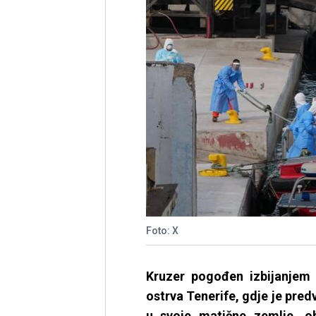
Foto: X
Kruzer pogođen izbijanjem
ostrva Tenerife, gdje je pred
u svoje matične zemlje, ob