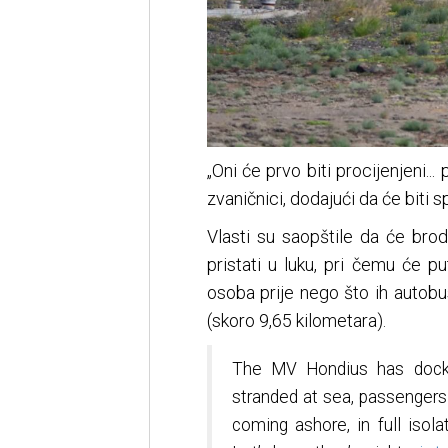
„Oni će prvo biti procijenjeni...
zvaničnici, dodajući da će biti 
Vlasti su saopštile da će bro
pristati u luku, pri čemu će p
osoba prije nego što ih autob
(skoro 9,65 kilometara).
The MV Hondius has docke
stranded at sea, passengers f
coming ashore, in full iso