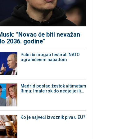
Musk: "Novac će biti nevažan
do 2036. godine"
Putin bi mogao testirati NATO
ograničenim napadom
Madrid poslao žestok ultimatum
Rimu: Imate rok do nedjelje ili…
Ko je najveći izvoznik piva u EU?