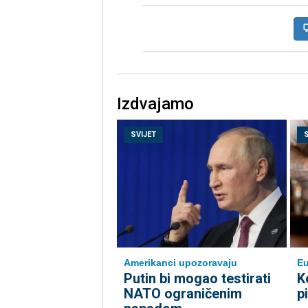
Izdvajamo
SVIJET
Amerikanci upozoravaju
Eu
Putin bi mogao testirati
K
NATO ograničenim
p