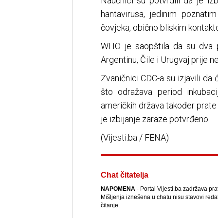
Naučnici su potvrdili da je iz
hantavirusa, jedinim poznati
čovjeka, obično bliskim kontakt
WHO je saopštila da su dva pu
Argentinu, Čile i Urugvaj prije n
Zvaničnici CDC-a su izjavili da
što odražava period inkubaci
američkih država također prate 
je izbijanje zaraze potvrđeno.
(Vijesti.ba / FENA)
Chat čitatelja
NAPOMENA
- Portal Vijesti.ba zadržava pr
Mišljenja iznešena u chatu nisu stavovi reda
čitanje.