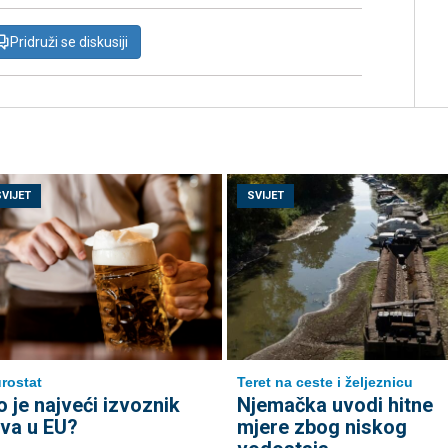
Pridruži se diskusiji
SVIJET
SVIJET
rostat
Teret na ceste i željeznicu
o je najveći izvoznik
Njemačka uvodi hitne
iva u EU?
mjere zbog niskog