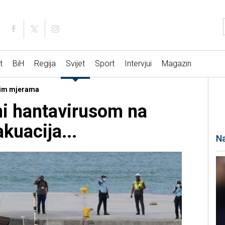
t
BiH
Regija
Svijet
Sport
Intervjui
Magazin
ogim mjerama
ni hantavirusom na
kuacija...
Na