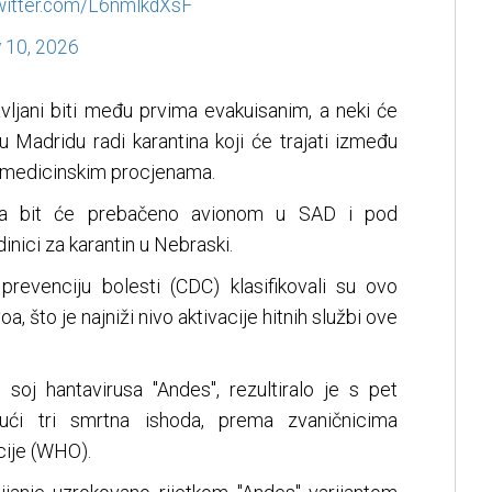
twitter.com/L6nmlkdXsF
 10, 2026
vljani biti među prvima evakuisanim, a neki će
u Madridu radi karantina koji će trajati između
o medicinskim procjenama.
-a bit će prebačeno avionom u SAD i pod
inici za karantin u Nebraski.
 prevenciju bolesti (CDC) klasifikovali su ovo
voa, što je najniži nivo aktivacije hitnih službi ove
e soj hantavirusa "Andes", rezultiralo je s pet
ujući tri smrtna ishoda, prema zvaničnicima
cije (WHO).