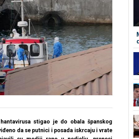
 hantavirusa stigao je do obala španskog
viđeno da se putnici i posada iskrcaju i vrate
javili su mediji rano u nedjelju, prenosi