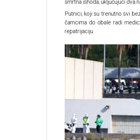
smrtna ishoda, uključujući dva
Putnici, koji su trenutno svi 
čamcima do obale radi medici
repatrijaciju.