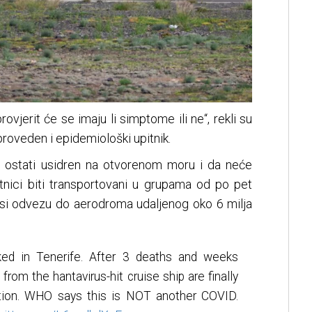
 provjerit će se imaju li simptome ili ne“, rekli su
sproveden i epidemiološki upitnik.
d ostati usidren na otvorenom moru i da neće
utnici biti transportovani u grupama od po pet
usi odvezu do aerodroma udaljenog oko 6 milja
d in Tenerife. After 3 deaths and weeks
rom the hantavirus-hit cruise ship are finally
lation. WHO says this is NOT another COVID.