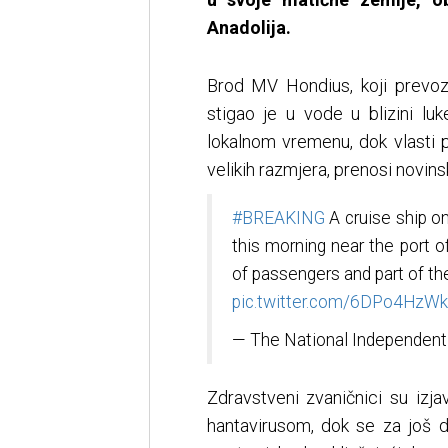
Anadolija.
Brod MV Hondius, koji prevoz
stigao je u vode u blizini lu
lokalnom vremenu, dok vlasti 
velikih razmjera, prenosi novins
#BREAKING
A cruise ship o
this morning near the port o
of passengers and part of th
pic.twitter.com/6DPo4HzW
— The National Independen
Zdravstveni zvaničnici su izja
hantavirusom, dok se za još dv