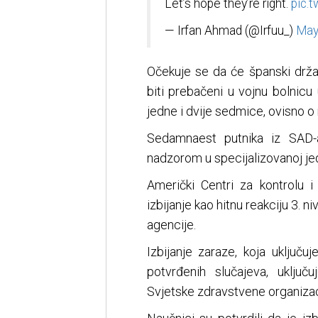
Let’s hope they’re right.
pic.
— Irfan Ahmad (@Irfuu_)
May
Očekuje se da će španski drža
biti prebačeni u vojnu bolnicu 
jedne i dvije sedmice, ovisno 
Sedamnaest putnika iz SAD
nadzorom u specijalizovanoj jed
Američki Centri za kontrolu i
izbijanje kao hitnu reakciju 3. ni
agencije.
Izbijanje zaraze, koja uključuj
potvrđenih slučajeva, uključ
Svjetske zdravstvene organiza