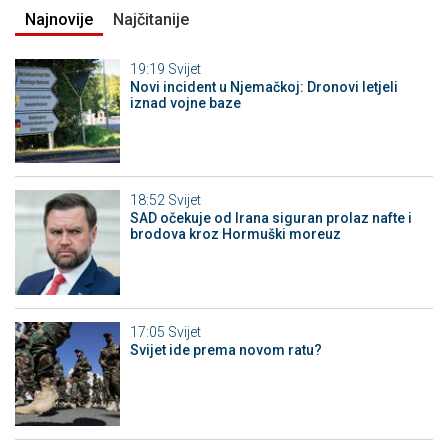
Najnovije
Najčitanije
19:19
Svijet
Novi incident u Njemačkoj: Dronovi letjeli
iznad vojne baze
18:52
Svijet
SAD očekuje od Irana siguran prolaz nafte i
brodova kroz Hormuški moreuz
17:05
Svijet
Svijet ide prema novom ratu?