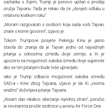
sastanka s Xijem, Trump je ponovo upitan o prodaji
oružja Tajvanu. Tada je rekao da će „donijeti odluku u
relativno kratkom roku“.
„Moram razgovarati s osobom koja sada vodi Tajvan,
znate o kome govorim“, izjavio je.
Tokom Trumpove posjete Pekingu Kina je jasno
stavila do znanja da je Tajvan jedno od najvažnijih
pitanja u odnosima između dvije zemlje, a Xi je
upozorio na mogućnost sukoba između dvije supersile
ako se tim pitanjem bude loše upravljalo.
Iako je Trump odbacio mogućnost sukoba između
SAD-a i Kine zbog Tajvana, izjavio je da Xi „veoma
snažno“ doživljava pitanje Tajvana.
„Nisam dao nikakvo obećanje nijednoj strani“, poručio
je novinarima prošle sedmice u avionu Air Force One.