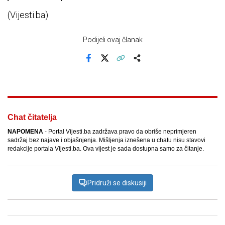
(Vijesti.ba)
Podijeli ovaj članak
Facebook
X
Kopiraj link
Više
Chat čitatelja
NAPOMENA
- Portal Vijesti.ba zadržava pravo da obriše neprimjeren
sadržaj bez najave i objašnjenja. Mišljenja iznešena u chatu nisu stavovi
redakcije portala Vijesti.ba. Ova vijest je sada dostupna samo za čitanje.
Pridruži se diskusiji