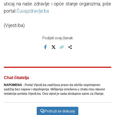
uticaj na naše zdravlje i opće stanje organizma, piše
portal
Čuvajzdravlje.ba.
(Vijesti.ba)
Podijeli ovaj članak
Facebook
X
Kopiraj link
Više
Chat čitatelja
NAPOMENA
- Portal Vijesti.ba zadržava pravo da obriše neprimjeren
sadržaj bez najave i objašnjenja. Mišljenja iznešena u chatu nisu stavovi
redakcije portala Vijesti.ba. Ova vijest je sada dostupna samo za čitanje.
Pridruži se diskusiji