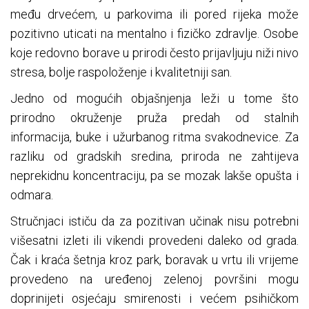
među drvećem, u parkovima ili pored rijeka može
pozitivno uticati na mentalno i fizičko zdravlje. Osobe
koje redovno borave u prirodi često prijavljuju niži nivo
stresa, bolje raspoloženje i kvalitetniji san.
Jedno od mogućih objašnjenja leži u tome što
prirodno okruženje pruža predah od stalnih
informacija, buke i užurbanog ritma svakodnevice. Za
razliku od gradskih sredina, priroda ne zahtijeva
neprekidnu koncentraciju, pa se mozak lakše opušta i
odmara.
Stručnjaci ističu da za pozitivan učinak nisu potrebni
višesatni izleti ili vikendi provedeni daleko od grada.
Čak i kraća šetnja kroz park, boravak u vrtu ili vrijeme
provedeno na uređenoj zelenoj površini mogu
doprinijeti osjećaju smirenosti i većem psihičkom