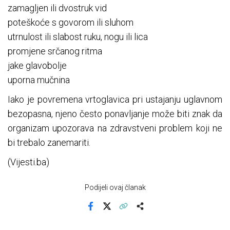
zamagljen ili dvostruk vid
poteškoće s govorom ili sluhom
utrnulost ili slabost ruku, nogu ili lica
promjene srčanog ritma
jake glavobolje
uporna mučnina
Iako je povremena vrtoglavica pri ustajanju uglavnom
bezopasna, njeno često ponavljanje može biti znak da
organizam upozorava na zdravstveni problem koji ne
bi trebalo zanemariti.
(Vijesti.ba)
Podijeli ovaj članak
Facebook
X
Kopiraj link
Više