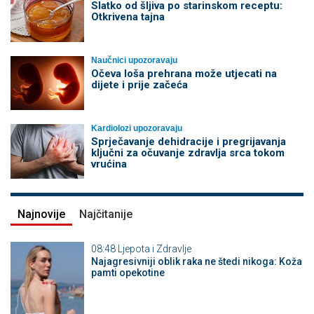
Slatko od šljiva po starinskom receptu:
Otkrivena tajna
Naučnici upozoravaju
Očeva loša prehrana može utjecati na
dijete i prije začeća
Kardiolozi upozoravaju
Sprječavanje dehidracije i pregrijavanja
ključni za očuvanje zdravlja srca tokom
vrućina
Najnovije
Najčitanije
08:48
Ljepota i Zdravlje
Najagresivniji oblik raka ne štedi nikoga: Koža
pamti opekotine