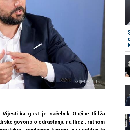
ijesti.ba gost je načelnik Općine Ilidža
drške govorio o odrastanju na Ilidži, ratnom
portskoj i poslovnoj karijeri, ali i politici te