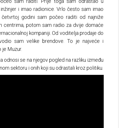
 počeo sam raditi. Prije toga sam odrastao u
 inžinjer i imao radionice. Vrlo često sam imao
 četvrtoj godini sam počeo raditi od najniže
im centrima, potom sam radio za dvije domaće
ternacionalnoj kompaniji. Od voditelja prodaje do
 vodio sam velike brendove. To je najveće i
o je Muzur.
a odnosi se na njegov pogled na razliku između
alnom sektoru i onih koji su odrastali kroz politiku.