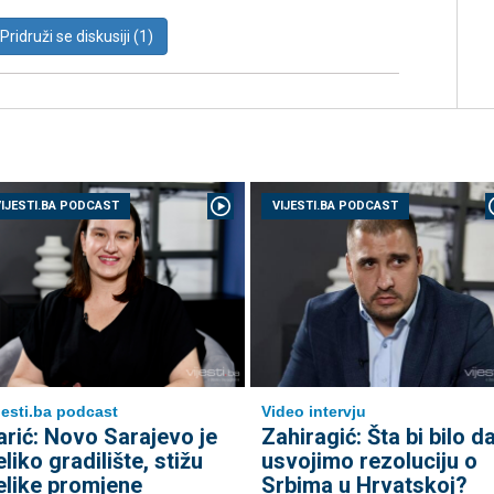
Pridruži se diskusiji (1)
VIJESTI.BA PODCAST
VIJESTI.BA PODCAST
jesti.ba podcast
Video intervju
arić: Novo Sarajevo je
Zahiragić: Šta bi bilo d
eliko gradilište, stižu
usvojimo rezoluciju o
elike promjene
Srbima u Hrvatskoj?