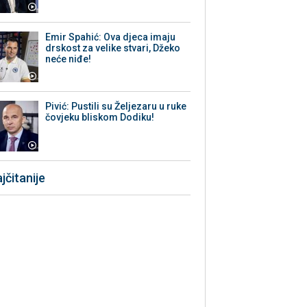
Emir Spahić: Ova djeca imaju
drskost za velike stvari, Džeko
neće niđe!
Pivić: Pustili su Željezaru u ruke
čovjeku bliskom Dodiku!
jčitanije