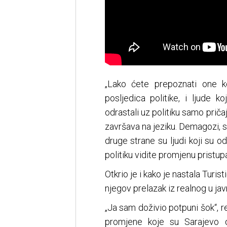
„Lako ćete prepoznati one koj
posljedica politike, i ljude ko
odrastali uz politiku samo pričaj
završava na jeziku. Demagozi, sve
druge strane su ljudi koji su o
politiku vidite promjenu pristup
Otkrio je i kako je nastala Turi
njegov prelazak iz realnog u javn
„Ja sam doživio potpuni šok“, r
promjene koje su Sarajevo d