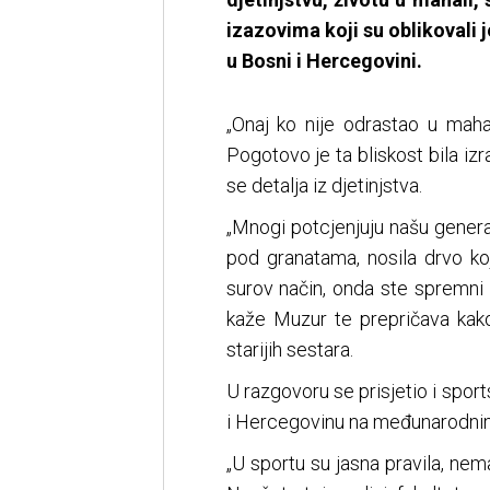
izazovima koji su oblikovali 
u Bosni i Hercegovini.
„Onaj ko nije odrastao u mahal
Pogotovo je ta bliskost bila iz
se detalja iz djetinjstva.
„Mnogi potcjenjuju našu generaci
pod granatama, nosila drvo koj
surov način, onda ste spremni
kaže Muzur te prepričava kako
starijih sestara.
U razgovoru se prisjetio i spor
i Hercegovinu na međunarodnim
„U sportu su jasna pravila, nema 