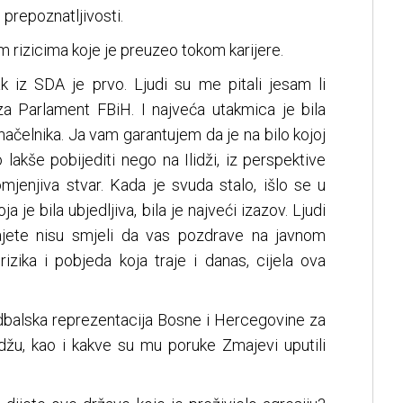
 prepoznatljivosti.
im rizicima koje je preuzeo tokom karijere.
zak iz SDA je prvo. Ljudi su me pitali jesam li
za Parlament FBiH. I najveća utakmica je bila
ačelnika. Ja vam garantujem da je na bilo kojoj
o lakše pobijediti nego na Ilidži, iz perspektive
mjenjiva stvar. Kada je svuda stalo, išlo se u
ja je bila ubjedljiva, bila je najveći izazov. Ljudi
najete nisu smjeli da vas pozdrave na javnom
 rizika i pobjeda koja traje i danas, cijela ova
udbalska reprezentacija Bosne i Hercegovine za
idžu, kao i kakve su mu poruke Zmajevi uputili