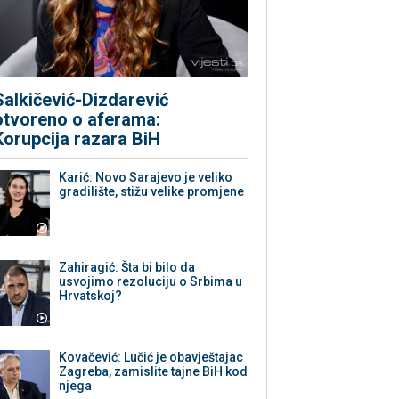
Salkičević-Dizdarević
otvoreno o aferama:
Korupcija razara BiH
Karić: Novo Sarajevo je veliko
gradilište, stižu velike promjene
Zahiragić: Šta bi bilo da
usvojimo rezoluciju o Srbima u
Hrvatskoj?
Kovačević: Lučić je obavještajac
Zagreba, zamislite tajne BiH kod
njega