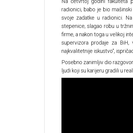
Na četvrtoj godini fakulteta
radionici, babo je bio mašinski
svoje zadatke u radionici. Na
stepenice, slagao robu u tržn
firme, a nakon toga u velikoj in
supervizora prodaje za BiH,
najkvalitetnije iskustvo“, ispriča
Posebno zanimljiv dio razgovor
ljudi koji su karijeru gradili u re