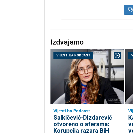
Izdvajamo
VIJESTI.BA PODCAST
Vi
Vijesti.ba Podcast
K
Salkičević-Dizdarević
v
otvoreno o aferama:
v
Korupcija razara BiH