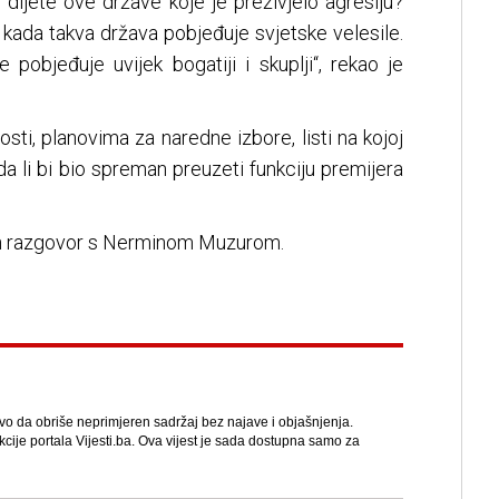
 dijete ove države koje je preživjelo agresiju?
kada takva država pobjeđuje svjetske velesile.
pobjeđuje uvijek bogatiji i skuplji“, rekao je
osti, planovima za naredne izbore, listi na kojoj
 da li bi bio spreman preuzeti funkciju premijera
jan razgovor s Nerminom Muzurom.
avo da obriše neprimjeren sadržaj bez najave i objašnjenja.
kcije portala Vijesti.ba. Ova vijest je sada dostupna samo za