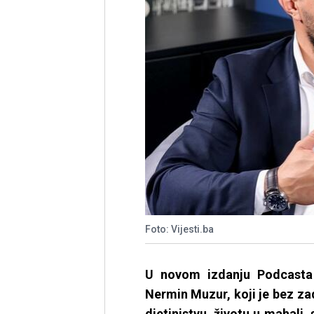
Foto: Vijesti.ba
U novom izdanju Podcasta V
Nermin Muzur, koji je bez za
djetinjstvu, životu u mahali, s