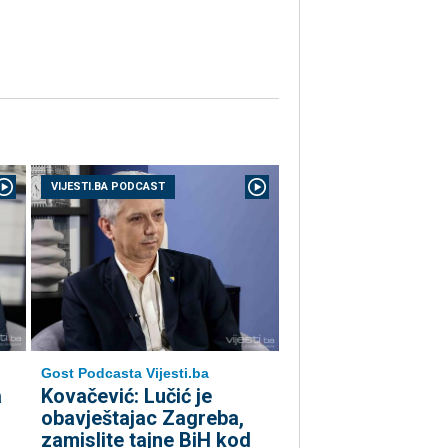
VIJESTI.BA PODCAST
Gost Podcasta Vijesti.ba
a
Kovačević: Lučić je
obavještajac Zagreba,
zamislite tajne BiH kod