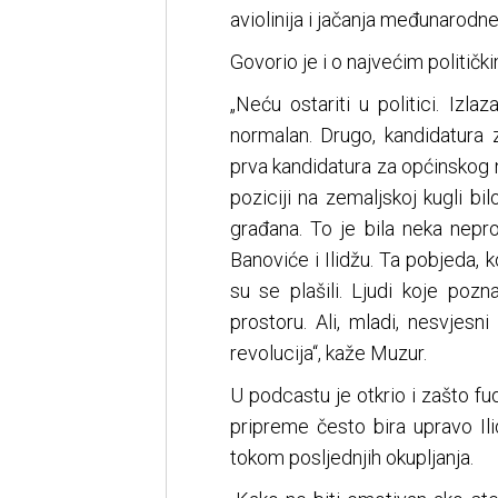
aviolinija i jačanja međunarodne
Govorio je i o najvećim političk
„Neću ostariti u politici. Izla
normalan. Drugo, kandidatura 
prva kandidatura za općinskog n
poziciji na zemaljskoj kugli bil
građana. To je bila neka nepro
Banoviće i Ilidžu. Ta pobjeda, ko
su se plašili. Ljudi koje poz
prostoru. Ali, mladi, nesvjesni
revolucija“, kaže Muzur.
U podcastu je otkrio i zašto f
pripreme često bira upravo Il
tokom posljednjih okupljanja.