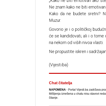
„Kako ne biti emotivan ako ste
Ne znam kako ne biti emotivan 
Kako da ne budete sretni? Ne 
Muzur.
Govorio je i o političkoj budućn
će se kandidovati, ali i o tome
na nekom od viših nivoa vlasti.
Ne propustite iskren i sadrža
(Vijesti.ba)
Chat čitatelja
NAPOMENA
- Portal Vijesti.ba zadržava pr
Mišljenja iznešena u chatu nisu stavovi reda
čitanje.