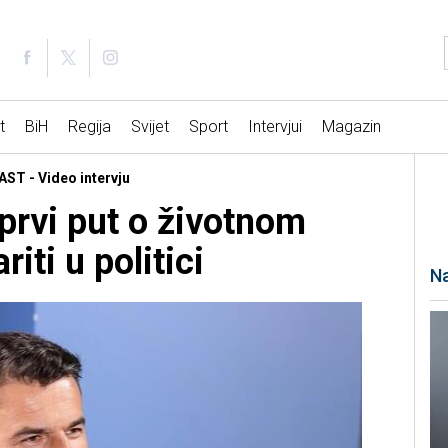
t
BiH
Regija
Svijet
Sport
Intervjui
Magazin
ST - Video intervju
rvi put o životnom
iti u politici
Na