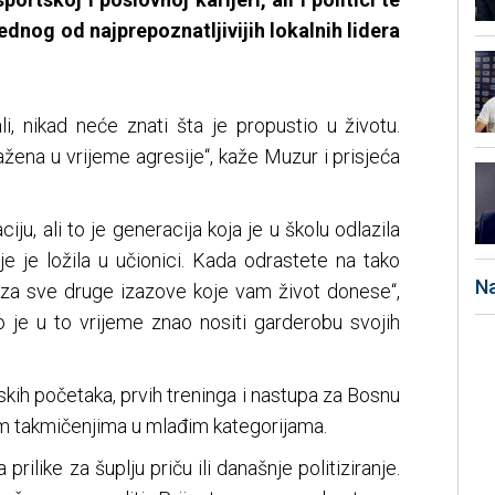
jednog od najprepoznatljivijih lokalnih lidera
i, nikad neće znati šta je propustio u životu.
ražena u vrijeme agresije“, kaže Muzur i prisjeća
ju, ali to je generacija koja je u školu odlazila
e je ložila u učionici. Kada odrastete na tako
Na
 za sve druge izazove koje vam život donese“,
 je u to vrijeme znao nositi garderobu svojih
tskih početaka, prvih treninga i nastupa za Bosnu
 takmičenjima u mlađim kategorijama.
prilike za šuplju priču ili današnje politiziranje.