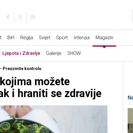
t
BiH
Regija
Svijet
Sport
Intervjui
Magazin
Ljepota i Zdravlje
Galerije
SHOW
e - Preuzmite kontrolu
 kojima možete
k i hraniti se zdravije
Na