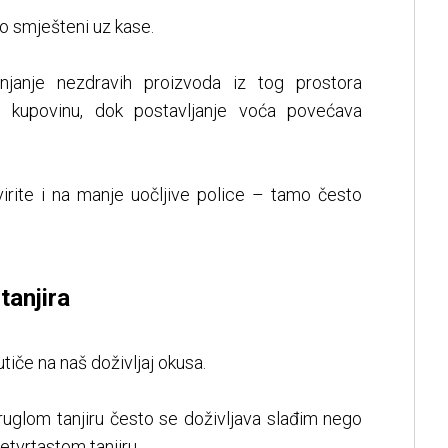
to smješteni uz kase.
anjanje nezdravih proizvoda iz tog prostora
u kupovinu, dok postavljanje voća povećava
virite i na manje uočljive police – tamo često
 tanjira
tiče na naš doživljaj okusa.
ruglom tanjiru često se doživljava slađim nego
etvrtastom tanjiru.