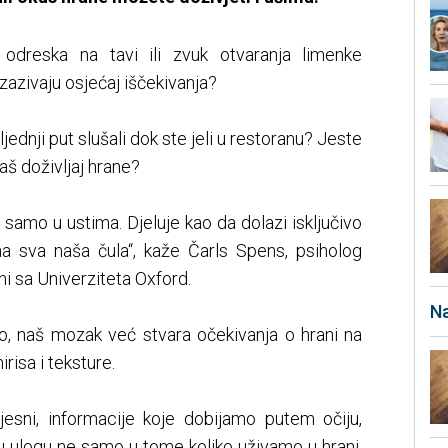
odreska na tavi ili zvuk otvaranja limenke
zazivaju osjećaj iščekivanja?
jednji put slušali dok ste jeli u restoranu? Jeste
 vaš doživljaj hrane?
samo u ustima. Djeluje kao da dolazi isključivo
ena sva naša čula“, kaže Čarls Spens, psiholog
ni sa Univerziteta Oxford.
Na
mo, naš mozak već stvara očekivanja o hrani na
risa i teksture.
esni, informacije koje dobijamo putem očiju,
učnu ulogu ne samo u tome koliko uživamo u hrani,