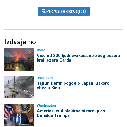
Pridruži se diskusiji (1)
Izdvajamo
Italija
Više od 200 ljudi evakuisano zbog požara
kraj jezera Garda
Jaki udari
Tajfun Delfin pogodio Japan, uskoro
stiže u Kinu
Washington
Američki sud blokirao bizarni plan
Donalda Trumpa