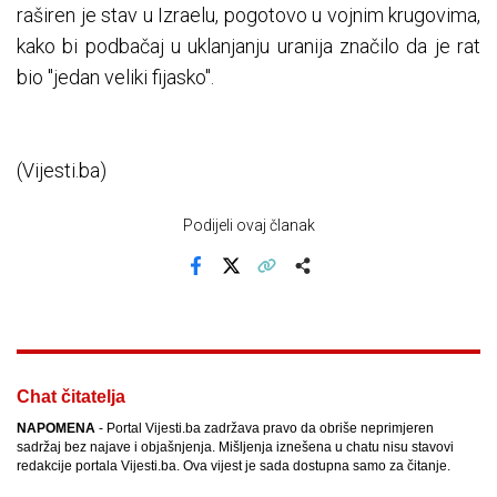
raširen je stav u Izraelu, pogotovo u vojnim krugovima,
kako bi podbačaj u uklanjanju uranija značilo da je rat
bio "jedan veliki fijasko".
(Vijesti.ba)
Podijeli ovaj članak
Facebook
X
Kopiraj link
Više
Chat čitatelja
NAPOMENA
- Portal Vijesti.ba zadržava pravo da obriše neprimjeren
sadržaj bez najave i objašnjenja. Mišljenja iznešena u chatu nisu stavovi
redakcije portala Vijesti.ba. Ova vijest je sada dostupna samo za čitanje.