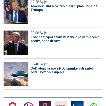
10:28
Svijet
Američki sud blokirao bizarni plan Donalda
Trumpa
09:08
Svijet
Erdogan: Sporazum iz Meke nije usmjeren ni
protiv jedne države
08:40
Svijet
SAD objavile nove NLO snimke: istražitelji
ostali bez objašnjenja