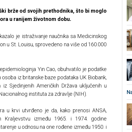
ški brže od svojih prethodnika, što bi moglo
mora u ranijem životnom dobu.
kazalo je istraživanje naučnika sa Medicinskog
ton u St. Louisu, sprovedeno na više od 160.000
a epidemiologinja Yin Cao, obuhvatilo je podatke
h osoba iz britanske baze podataka UK Biobank,
 iz Sjedinjenih Američkih Država uključenih u
Na
 Nacionalnog instituta za zdravlje (NIH).
ra u krvi utvrđeno je da, kako prenosi ANSA,
 Kraljevstvu između 1965. i 1974. godine
starenje u odnosu na one rođene između 1950. i