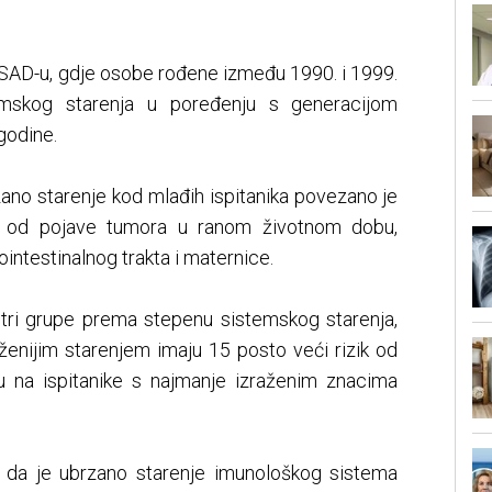
u SAD-u, gdje osobe rođene između 1990. i 1999.
emskog starenja u poređenju s generacijom
godine.
zano starenje kod mlađih ispitanika povezano je
 od pojave tumora u ranom životnom dobu,
intestinalnog trakta i maternice.
u tri grupe prema stepenu sistemskog starenja,
ženijim starenjem imaju 15 posto veći rizik od
u na ispitanike s najmanje izraženim znacima
i da je ubrzano starenje imunološkog sistema