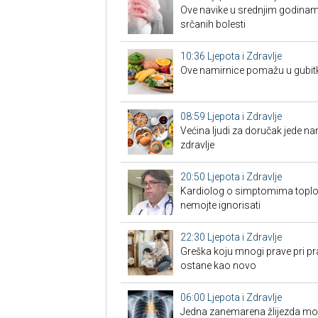
Ove navike u srednjim godinam
srčanih bolesti
10:36
Ljepota i Zdravlje
Ove namirnice pomažu u gubit
08:59
Ljepota i Zdravlje
Većina ljudi za doručak jede na
zdravlje
20:50
Ljepota i Zdravlje
Kardiolog o simptomima toplo
nemojte ignorisati
22:30
Ljepota i Zdravlje
Greška koju mnogi prave pri pra
ostane kao novo
06:00
Ljepota i Zdravlje
Jedna zanemarena žlijezda može 