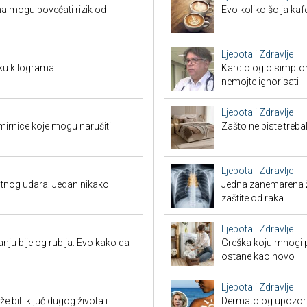
a mogu povećati rizik od
Evo koliko šolja ka
Ljepota i Zdravlje
ku kilograma
Kardiolog o simpto
nemojte ignorisati
Ljepota i Zdravlje
mirnice koje mogu narušiti
Zašto ne biste treb
Ljepota i Zdravlje
tnog udara: Jedan nikako
Jedna zanemarena žl
zaštite od raka
Ljepota i Zdravlje
nju bijelog rublja: Evo kako da
Greška koju mnogi pr
ostane kao novo
Ljepota i Zdravlje
biti ključ dugog života i
Dermatolog upozorav