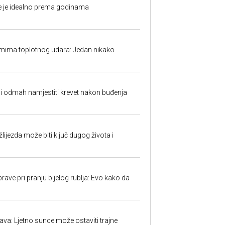
fe je idealno prema godinama
mima toplotnog udara: Jedan nikako
ali odmah namjestiti krevet nakon buđenja
ijezda može biti ključ dugog života i
ave pri pranju bijelog rublja: Evo kako da
a: Ljetno sunce može ostaviti trajne