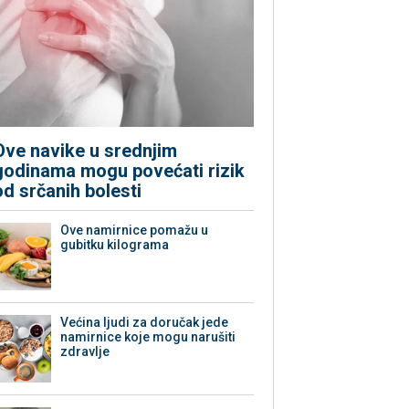
Ove navike u srednjim
godinama mogu povećati rizik
od srčanih bolesti
Ove namirnice pomažu u
gubitku kilograma
Većina ljudi za doručak jede
namirnice koje mogu narušiti
zdravlje