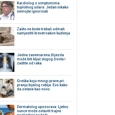
Kardiolog o simptomima
toplotnog udara: Jedan nikako
nemojte ignorisati
Zašto ne biste trebali odmah
namjestiti krevet nakon buđenja
Jedna zanemarena žlijezda
može biti ključ dugog života i
zaštite od raka
Greška koju mnogi prave pri
pranju bijelog rublja: Evo kako
da ostane kao novo
Dermatolog upozorava: Ljetno
sunce može ostaviti trajne
posljedice na koži