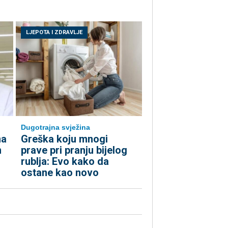
LJEPOTA I ZDRAVLJE
Dugotrajna svježina
ma
Greška koju mnogi
n
prave pri pranju bijelog
rublja: Evo kako da
ostane kao novo