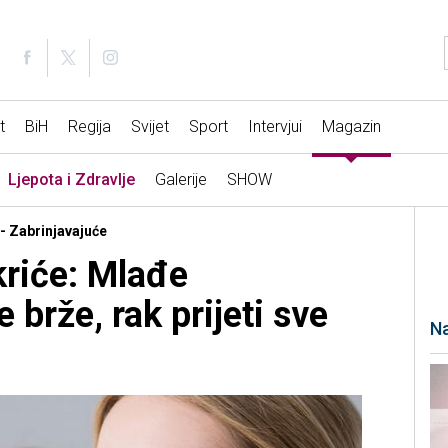
t
BiH
Regija
Svijet
Sport
Intervjui
Magazin
Ljepota i Zdravlje
Galerije
SHOW
 - Zabrinjavajuće
riće: Mlađe
 brže, rak prijeti sve
Na