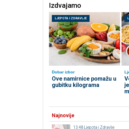
Izdvajamo
LJEPOTA I ZDRAVLJE
Dobar izbor
Lj
Ove namirnice pomažu u
V
gubitku kilograma
j
m
Najnovije
13:48
Ljepota i Zdravlje