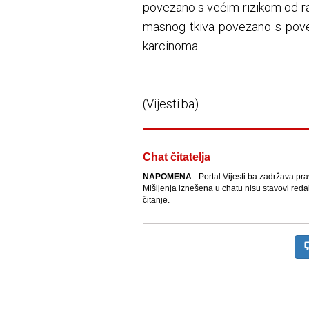
povezano s većim rizikom od ra
masnog tkiva povezano s pove
karcinoma.
(Vijesti.ba)
Chat čitatelja
NAPOMENA
- Portal Vijesti.ba zadržava pr
Mišljenja iznešena u chatu nisu stavovi reda
čitanje.