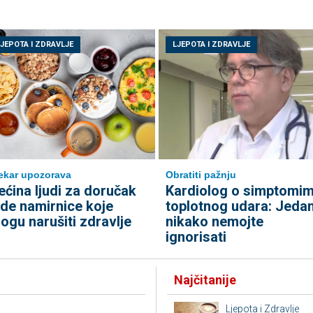
LJEPOTA I ZDRAVLJE
LJEPOTA I ZDRAVLJE
ekar upozorava
Obratiti pažnju
ećina ljudi za doručak
Kardiolog o simptomi
ede namirnice koje
toplotnog udara: Jeda
ogu narušiti zdravlje
nikako nemojte
ignorisati
Najčitanije
Ljepota i Zdravlje