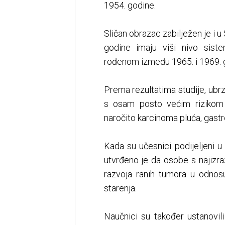
1954. godine.
Sličan obrazac zabilježen je i 
godine imaju viši nivo sist
rođenom između 1965. i 1969. 
Prema rezultatima studije, ubr
s osam posto većim rizikom
naročito karcinoma pluća, gastro
Kada su učesnici podijeljeni 
utvrđeno je da osobe s najizra
razvoja ranih tumora u odnos
starenja.
Naučnici su također ustanovil