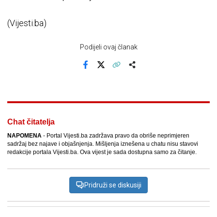
(Vijesti.ba)
Podijeli ovaj članak
Facebook
X
Kopiraj link
Više
Chat čitatelja
NAPOMENA
- Portal Vijesti.ba zadržava pravo da obriše neprimjeren
sadržaj bez najave i objašnjenja. Mišljenja iznešena u chatu nisu stavovi
redakcije portala Vijesti.ba. Ova vijest je sada dostupna samo za čitanje.
Pridruži se diskusiji