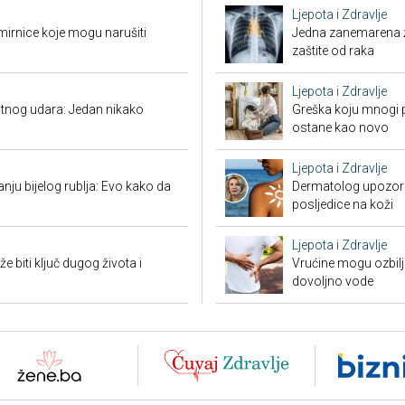
Ljepota i Zdravlje
mirnice koje mogu narušiti
Jedna zanemarena žl
zaštite od raka
Ljepota i Zdravlje
tnog udara: Jedan nikako
Greška koju mnogi pr
ostane kao novo
Ljepota i Zdravlje
nju bijelog rublja: Evo kako da
Dermatolog upozorav
posljedice na koži
Ljepota i Zdravlje
biti ključ dugog života i
Vrućine mogu ozbiljn
dovoljno vode