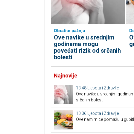
Do
Obratite pažnju
O
Ove navike u srednjim
g
godinama mogu
povećati rizik od srčanih
bolesti
Najnovije
13:48
Ljepota i Zdravlje
Ove navike u srednjim godinam
srčanih bolesti
10:36
Ljepota i Zdravlje
Ove namirnice pomažu u gubit