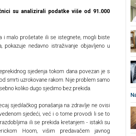
čnici su analizirali podatke više od 91.000
 i malo prošetate ili se istegnete, mogli biste
ka, pokazuje nedavno istraživanje objavljeno u
neprekidnog sjedenja tokom dana povezan je s
 od smrti uzrokovane rakom. Nije problem samo
sebno koliko dugo sjedimo bez prekida.
Na
jecaj sjedilačkog ponašanja na zdravlje ne ovisi
denom sjedeći, već i o tome provodi li se to
azdobljima ili se prekida kretanjem - istakli su
ederickom Hoom, višim predavačem javnog