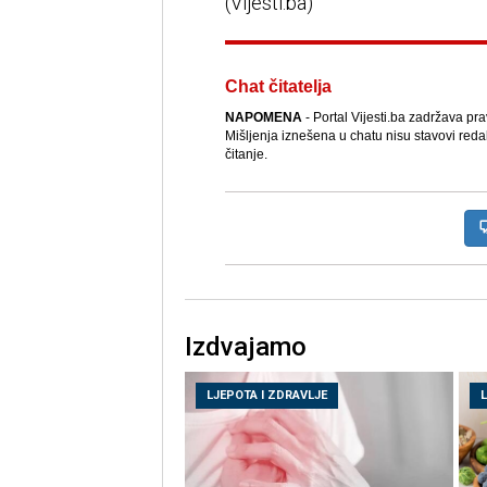
(Vijesti.ba)
Chat čitatelja
NAPOMENA
- Portal Vijesti.ba zadržava pr
Mišljenja iznešena u chatu nisu stavovi reda
čitanje.
Izdvajamo
LJEPOTA I ZDRAVLJE