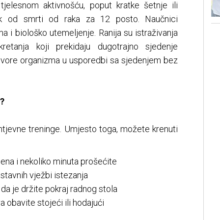
jelesnom aktivnošću, poput kratke šetnje ili
izik od smrti od raka za 12 posto. Naučnici
a i biološko utemeljenje. Ranija su istraživanja
kretanja koji prekidaju dugotrajno sjedenje
ovore organizma u usporedbi sa sjedenjem bez
?
tjevne treninge. Umjesto toga, možete krenuti
na i nekoliko minuta prošećite
tavnih vježbi istezanja
a je držite pokraj radnog stola
obavite stojeći ili hodajući