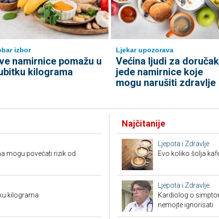
bar izbor
Ljekar upozorava
ve namirnice pomažu u
Većina ljudi za doručak
ubitku kilograma
jede namirnice koje
mogu narušiti zdravlje
Najčitanije
Ljepota i Zdravlje
a mogu povećati rizik od
Evo koliko šolja ka
Ljepota i Zdravlje
ku kilograma
Kardiolog o simpto
nemojte ignorisati