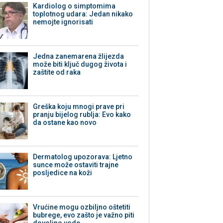
Kardiolog o simptomima
toplotnog udara: Jedan nikako
nemojte ignorisati
Jedna zanemarena žlijezda
može biti ključ dugog života i
zaštite od raka
Greška koju mnogi prave pri
pranju bijelog rublja: Evo kako
da ostane kao novo
Dermatolog upozorava: Ljetno
sunce može ostaviti trajne
posljedice na koži
Vrućine mogu ozbiljno oštetiti
bubrege, evo zašto je važno piti
dovoljno vode