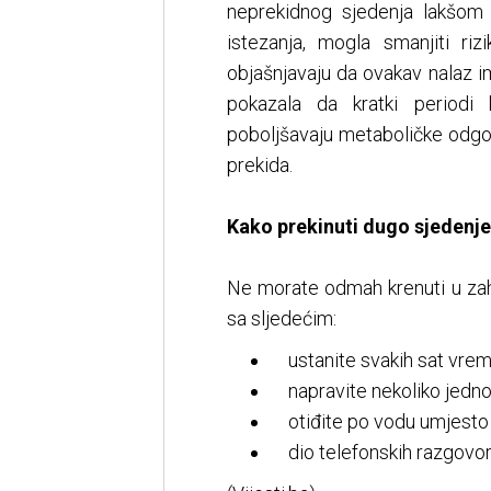
neprekidnog sjedenja lakšom t
istezanja, mogla smanjiti r
objašnjavaju da ovakav nalaz im
pokazala da kratki periodi 
poboljšavaju metaboličke odg
prekida.
Kako prekinuti dugo sjedenje
Ne morate odmah krenuti u zah
sa sljedećim:
ustanite svakih sat vreme
napravite nekoliko jednos
otiđite po vodu umjesto d
dio telefonskih razgovora 