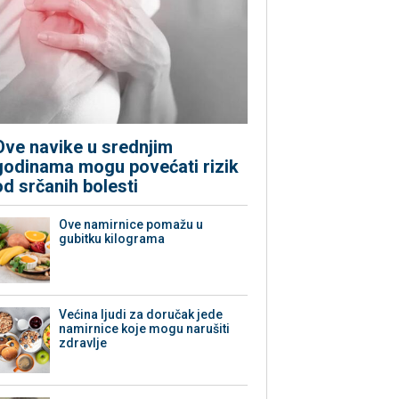
Ove navike u srednjim
godinama mogu povećati rizik
od srčanih bolesti
Ove namirnice pomažu u
gubitku kilograma
Većina ljudi za doručak jede
namirnice koje mogu narušiti
zdravlje