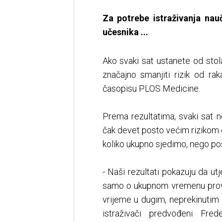
Za potrebe istraživanja nau
učesnika ...
Ako svaki sat ustanete od stola
značajno smanjiti rizik od ra
časopisu PLOS Medicine.
Prema rezultatima, svaki sat 
čak devet posto većim rizikom
koliko ukupno sjedimo, nego po
- Naši rezultati pokazuju da ut
samo o ukupnom vremenu prove
vrijeme u dugim, neprekinutim r
istraživači predvođeni Fr