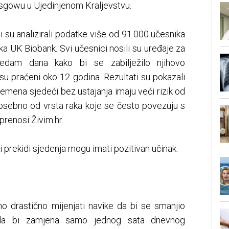
asgowu u Ujedinjenom Kraljevstvu.
i su analizirali podatke više od 91.000 učesnika
ka UK Biobank. Svi učesnici nosili su uređaje za
sedam dana kako bi se zabilježilo njihovo
su praćeni oko 12 godina. Rezultati su pokazali
mena sjedeći bez ustajanja imaju veći rizik od
 posebno od vrsta raka koje se često povezuju s
prenosi Živim.hr.
ki prekidi sjedenja mogu imati pozitivan učinak.
no drastično mijenjati navike da bi se smanjio
ili da bi zamjena samo jednog sata dnevnog