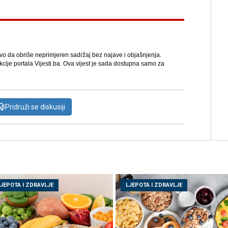
avo da obriše neprimjeren sadržaj bez najave i objašnjenja.
kcije portala Vijesti.ba. Ova vijest je sada dostupna samo za
Pridruži se diskusiji
LJEPOTA I ZDRAVLJE
LJEPOTA I ZDRAVLJE