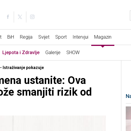
t
BiH
Regija
Svijet
Sport
Intervjui
Magazin
Ljepota i Zdravlje
Galerije
SHOW
 - Istraživanje pokazuje
mena ustanite: Ova
že smanjiti rizik od
Na