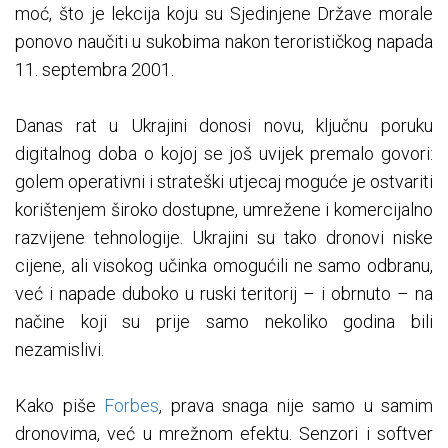
moć, što je lekcija koju su Sjedinjene Države morale
ponovo naučiti u sukobima nakon terorističkog napada
11. septembra 2001.
Danas rat u Ukrajini donosi novu, ključnu poruku
digitalnog doba o kojoj se još uvijek premalo govori:
golem operativni i strateški utjecaj moguće je ostvariti
korištenjem široko dostupne, umrežene i komercijalno
razvijene tehnologije. Ukrajini su tako dronovi niske
cijene, ali visokog učinka omogućili ne samo odbranu,
već i napade duboko u ruski teritorij – i obrnuto – na
načine koji su prije samo nekoliko godina bili
nezamislivi.
Kako piše
Forbes
, prava snaga nije samo u samim
dronovima, već u mrežnom efektu. Senzori i softver