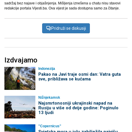
sadržaj bez najave i objašnjenja. Mišljenja iznešena u chatu nisu stavovi
redakcije portala Vijesti.ba. Ova vijest je sada dostupna samo za čitanje.
Pridruži se diskusiji
Izdvajamo
Indonezija
Pakao na Javi traje osmi dan: Vatra guta
sve, približava se kućama
Nižnjekamsk
Najsmrtonosniji ukrajinski napad na
Rusiju u više od dvije godine: Poginulo
13 ljudi
"Copernicus"
Svjetska mora u julu zabilježila najvišu