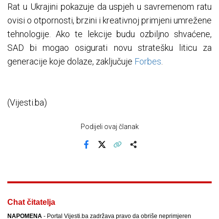
Rat u Ukrajini pokazuje da uspjeh u savremenom ratu
ovisi o otpornosti, brzini i kreativnoj primjeni umrežene
tehnologije. Ako te lekcije budu ozbiljno shvaćene,
SAD bi mogao osigurati novu stratešku liticu za
generacije koje dolaze, zaključuje
Forbes
.
(Vijesti.ba)
Podijeli ovaj članak
Facebook
X
Kopiraj link
Više
Chat čitatelja
NAPOMENA
- Portal Vijesti.ba zadržava pravo da obriše neprimjeren