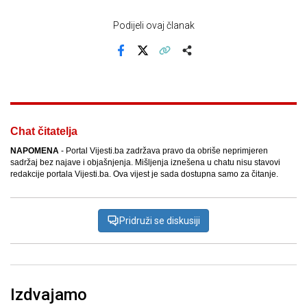
Podijeli ovaj članak
Facebook
X
Kopiraj link
Više
Chat čitatelja
NAPOMENA
- Portal Vijesti.ba zadržava pravo da obriše neprimjeren
sadržaj bez najave i objašnjenja. Mišljenja iznešena u chatu nisu stavovi
redakcije portala Vijesti.ba. Ova vijest je sada dostupna samo za čitanje.
Pridruži se diskusiji
Izdvajamo