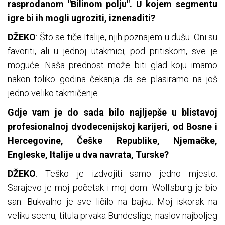
rasprodanom "Bilinom polju". U kojem segmentu
igre bi ih mogli ugroziti, iznenaditi?
DŽEKO
: Što se tiče Italije, njih poznajem u dušu. Oni su
favoriti, ali u jednoj utakmici, pod pritiskom, sve je
moguće. Naša prednost može biti glad koju imamo
nakon toliko godina čekanja da se plasiramo na još
jedno veliko takmičenje.
Gdje vam je do sada bilo najljepše u blistavoj
profesionalnoj dvodecenijskoj karijeri, od Bosne i
Hercegovine, Češke Republike, Njemačke,
Engleske, Italije u dva navrata, Turske?
DŽEKO
: Teško je izdvojiti samo jedno mjesto.
Sarajevo je moj početak i moj dom. Wolfsburg je bio
san. Bukvalno je sve ličilo na bajku. Moj iskorak na
veliku scenu, titula prvaka Bundeslige, naslov najboljeg