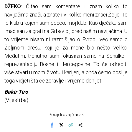
DŽEKO
: Čitao sam komentare i znam koliko to
navijačima znači, a znate i vi koliko meni znači Željo. To
je klub u kojem sam počeo, moj klub. Kao dječaku sam
imao san zaigrati na Grbavici, pred našim navijačima. U
to vrijeme nisam ni razmišljao o Evropi, već samo o
Željinom dresu, koji je za mene bio nešto veliko.
Međutim, trenutno sam fokusiran samo na Schalke i
reprezentaciju Bosne i Hercegovine. To će odrediti
više stvari u mom životu i karijeri, a onda ćemo poslije
toga vidjeti šta će zdravlje i vrijeme donijeti.
Bakir Tiro
(Vijesti.ba)
Podijeli ovaj članak
Facebook
X
Kopiraj link
Više