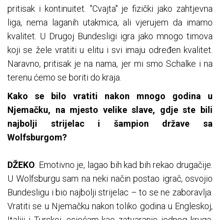
pritisak i kontinuitet. "Cvajta" je fizički jako zahtjevna
liga, nema laganih utakmica, ali vjerujem da imamo
kvalitet. U Drugoj Bundesligi igra jako mnogo timova
koji se žele vratiti u elitu i svi imaju određen kvalitet.
Naravno, pritisak je na nama, jer mi smo Schalke i na
terenu ćemo se boriti do kraja.
Kako se bilo vratiti nakon mnogo godina u
Njemačku, na mjesto velike slave, gdje ste bili
najbolji strijelac i šampion države sa
Wolfsburgom?
DŽEKO
: Emotivno je, lagao bih kad bih rekao drugačije.
U Wolfsburgu sam na neki način postao igrač, osvojio
Bundesligu i bio najbolji strijelac – to se ne zaboravlja.
Vratiti se u Njemačku nakon toliko godina u Engleskoj,
Italiji i Turskoj, osjećam kao zatvaranje jednog kruga.