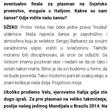
eventualno finale za plasman na Svjetsko
prvenstvo, moguće s Italijom. Kakve su nam
šanse? Gdje vidite našu šansu?
DŽEKO
: Protiv Velsa nas čeka jedna prava "muška"
utakmica. Naša najveća šansa je zajedništvo i
atmosfera koju je selektor Sergej Barbarez sa svojim
saradnicima uspio vratiti u svlačionicu. Taktički
moramo biti disciplinovani, ali srce će odlučiti. Sa
Velsom imamo pozitivan skor i nadam se da će tako i
ostati nakon marta. Bitno je da svi budemo u formi, da
ne bude povreda. Takvi možemo parirati svakoj ekipi, a
znam kolika je naša želja. Pogotovo moja.
Ukoliko prođemo Vels, vjerovatno Italija gdje ste
dugo igrali. Za prvi plasman na veliko takmičenje,
poslije našeg jedinog Mundijala u Brazilu 2014. Na