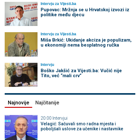
Intervju za Vijesti.ba
Pupovac: Mržnja se u Hrvatskoj izvozi iz
politike među djecu
Intervju za Vijesti.ba
Miša Brkić: Ukidanje akciza je populizam,
u ekonomiji nema besplatnog ručka
Intervju
Boško Jakšić za Vijesti.ba: Vučić nije
Tito, već “mali crv”
Najnovije
Najčitanije
20:00
Intervjui
Velagić: Sačuvali smo radna mjesta i
poboljšali uslove za učenike i nastavnike