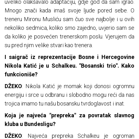
uveliko olakšavalo adaptaciju, gdje god da sam igrao.
Mnogo znači kada imaš svoje ljude pored sebe. O
treneru Mironu Musliću sam čuo sve najbolje i u ovih
nekoliko sedmica, koliko smo zajedno, uvjerio sam se
da koliko je posvećen trenerskom poslu. Vjerujem da
su pred njim velike stvari kao trenera.
I saigrač iz reprezentacije Bosne i Hercegovine
Nikola Katić je u Schalkeu. "Bosanski trio". Kako
funkcioniše?
DŽEKO
: Nikola Katić je momak koji donosi ogromnu
energiju i srce u odbranu i slobodno mogu reći da nas
trojica imamo tu našu bosansku tvrdoglavost i inat.
Koja je najveća "prepreka" za povratak slavnog
kluba u Bundesligu?
DŽEKO
: Najveća prepreka Schalkeu je ogroman