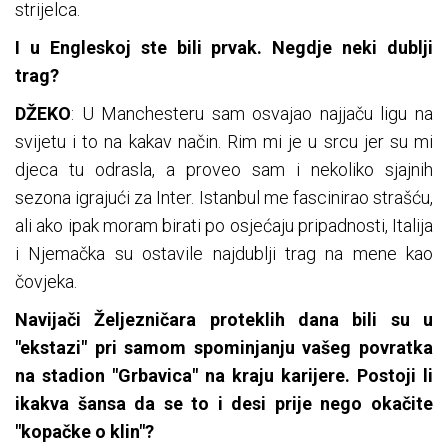
strijelca.
I u Engleskoj ste bili prvak. Negdje neki dublji
trag?
DŽEKO
: U Manchesteru sam osvajao najjaču ligu na
svijetu i to na kakav način. Rim mi je u srcu jer su mi
djeca tu odrasla, a proveo sam i nekoliko sjajnih
sezona igrajući za Inter. Istanbul me fascinirao strašću,
ali ako ipak moram birati po osjećaju pripadnosti, Italija
i Njemačka su ostavile najdublji trag na mene kao
čovjeka.
Navijači Željezničara proteklih dana bili su u
"ekstazi" pri samom spominjanju vašeg povratka
na stadion "Grbavica" na kraju karijere. Postoji li
ikakva šansa da se to i desi prije nego okačite
"kopačke o klin"?