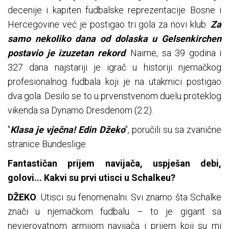
decenije i kapiten fudbalske reprezentacije Bosne i
Hercegovine već je postigao tri gola za novi klub.
Za
samo nekoliko dana od dolaska u Gelsenkirchen
postavio je izuzetan rekord
. Naime, sa 39 godina i
327 dana najstariji je igrač u historiji njemačkog
profesionalnog fudbala koji je na utakmici postigao
dva gola. Desilo se to u prvenstvenom duelu proteklog
vikenda sa Dynamo Dresdenom (2:2).
"
Klasa je vječna! Edin Džeko
", poručili su sa zvanične
stranice Bundeslige.
Fantastičan prijem navijača, uspješan debi,
golovi... Kakvi su prvi utisci u Schalkeu?
DŽEKO
: Utisci su fenomenalni. Svi znamo šta Schalke
znači u njemačkom fudbalu – to je gigant sa
nevjerovatnom armijom navijača i prijem koji su mi