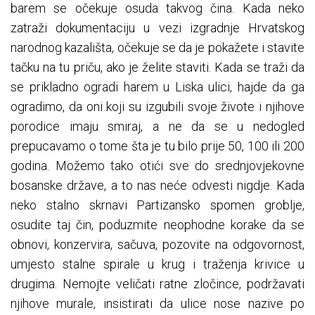
barem se očekuje osuda takvog čina. Kada neko
zatraži dokumentaciju u vezi izgradnje Hrvatskog
narodnog kazališta, očekuje se da je pokažete i stavite
tačku na tu priču, ako je želite staviti. Kada se traži da
se prikladno ogradi harem u Liska ulici, hajde da ga
ogradimo, da oni koji su izgubili svoje živote i njihove
porodice imaju smiraj, a ne da se u nedogled
prepucavamo o tome šta je tu bilo prije 50, 100 ili 200
godina. Možemo tako otići sve do srednjovjekovne
bosanske države, a to nas neće odvesti nigdje. Kada
neko stalno skrnavi Partizansko spomen groblje,
osudite taj čin, poduzmite neophodne korake da se
obnovi, konzervira, sačuva, pozovite na odgovornost,
umjesto stalne spirale u krug i traženja krivice u
drugima. Nemojte veličati ratne zločince, podržavati
njihove murale, insistirati da ulice nose nazive po