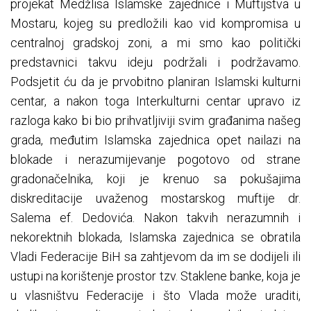
projekat Medžlisa Islamske zajednice i Muftijstva u
Mostaru, kojeg su predložili kao vid kompromisa u
centralnoj gradskoj zoni, a mi smo kao politički
predstavnici takvu ideju podržali i podržavamo.
Podsjetit ću da je prvobitno planiran Islamski kulturni
centar, a nakon toga Interkulturni centar upravo iz
razloga kako bi bio prihvatljiviji svim građanima našeg
grada, međutim Islamska zajednica opet nailazi na
blokade i nerazumijevanje pogotovo od strane
gradonačelnika, koji je krenuo sa pokušajima
diskreditacije uvaženog mostarskog muftije dr.
Salema ef. Dedovića. Nakon takvih nerazumnih i
nekorektnih blokada, Islamska zajednica se obratila
Vladi Federacije BiH sa zahtjevom da im se dodijeli ili
ustupi na korištenje prostor tzv. Staklene banke, koja je
u vlasništvu Federacije i što Vlada može uraditi,