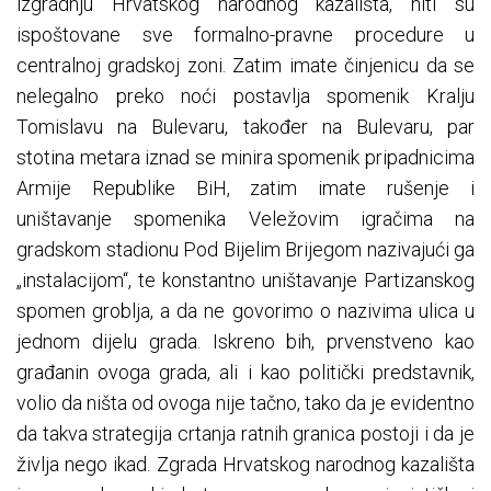
izgradnju Hrvatskog narodnog kazališta, niti su
ispoštovane sve formalno-pravne procedure u
centralnoj gradskoj zoni. Zatim imate činjenicu da se
nelegalno preko noći postavlja spomenik Kralju
Tomislavu na Bulevaru, također na Bulevaru, par
stotina metara iznad se minira spomenik pripadnicima
Armije Republike BiH, zatim imate rušenje i
uništavanje spomenika Veležovim igračima na
gradskom stadionu Pod Bijelim Brijegom nazivajući ga
„instalacijom“, te konstantno uništavanje Partizanskog
spomen groblja, a da ne govorimo o nazivima ulica u
jednom dijelu grada. Iskreno bih, prvenstveno kao
građanin ovoga grada, ali i kao politički predstavnik,
volio da ništa od ovoga nije tačno, tako da je evidentno
da takva strategija crtanja ratnih granica postoji i da je
življa nego ikad. Zgrada Hrvatskog narodnog kazališta