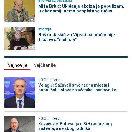
Intervju za Vijesti.ba
Miša Brkić: Ukidanje akciza je populizam,
u ekonomiji nema besplatnog ručka
Intervju
Boško Jakšić za Vijesti.ba: Vučić nije
Tito, već “mali crv”
Najnovije
Najčitanije
20:00
Intervjui
Velagić: Sačuvali smo radna mjesta i
poboljšali uslove za učenike i nastavnike
20:00
Intervjui
Kovačević: Bolovanja u BiH rastu zbog
sistema, a ne zbog radnika