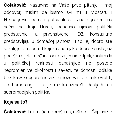
Čolaković:
Nastavno na Vaše prvo pitanje i moj
odgovor, mislim da bismo svi mi u Mostaru i
Hercegovini odmah potpisali da smo ugroženi na
način na koji Hrvati, odnosno njihovi politički
predstavnici, a prvenstveno HDZ, konstantno
predstavljaju u domaćoj javnosti. I to je, dobro ste
kazali, jedan apsurd koji za sada jako dobro koriste, uz
podršku dijela međunarodne zajednice. Ipak, mislim da
u političkoj realnosti današnjice ne postoje
nepromjenjive okolnosti i savezi, te donositi odluke
bez ikakve dugoročne vizije može vam se lahko vratiti,
k'o bumerang. I tu je razlika između dosljednih i
supremacijskih politika.
Koje su to?
Čolaković:
Tu u našem komšiluku, u Stocu i Čapljini se