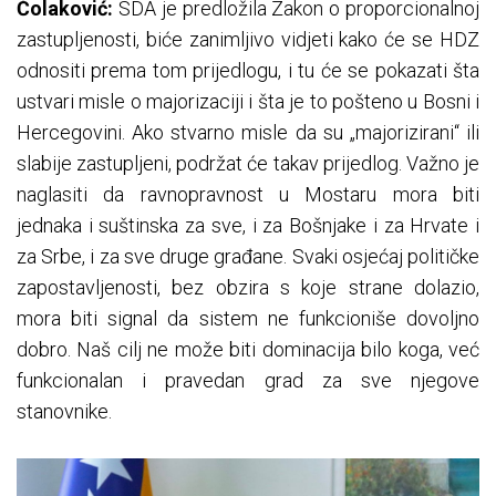
Čolaković:
SDA je predložila Zakon o proporcionalnoj
zastupljenosti, biće zanimljivo vidjeti kako će se HDZ
odnositi prema tom prijedlogu, i tu će se pokazati šta
ustvari misle o majorizaciji i šta je to pošteno u Bosni i
Hercegovini. Ako stvarno misle da su „majorizirani“ ili
slabije zastupljeni, podržat će takav prijedlog. Važno je
naglasiti da ravnopravnost u Mostaru mora biti
jednaka i suštinska za sve, i za Bošnjake i za Hrvate i
za Srbe, i za sve druge građane. Svaki osjećaj političke
zapostavljenosti, bez obzira s koje strane dolazio,
mora biti signal da sistem ne funkcioniše dovoljno
dobro. Naš cilj ne može biti dominacija bilo koga, već
funkcionalan i pravedan grad za sve njegove
stanovnike.