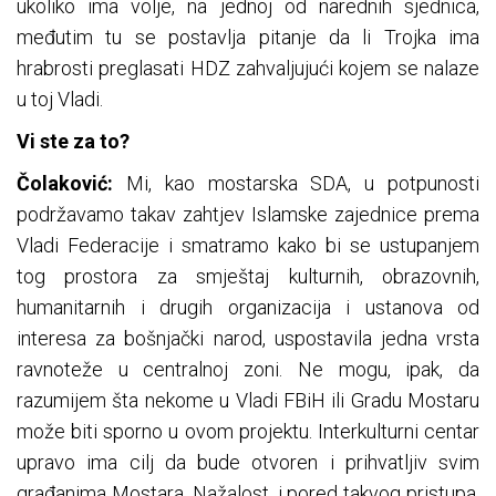
ukoliko ima volje, na jednoj od narednih sjednica,
međutim tu se postavlja pitanje da li Trojka ima
hrabrosti preglasati HDZ zahvaljujući kojem se nalaze
u toj Vladi.
Vi ste za to?
Čolaković:
Mi, kao mostarska SDA, u potpunosti
podržavamo takav zahtjev Islamske zajednice prema
Vladi Federacije i smatramo kako bi se ustupanjem
tog prostora za smještaj kulturnih, obrazovnih,
humanitarnih i drugih organizacija i ustanova od
interesa za bošnjački narod, uspostavila jedna vrsta
ravnoteže u centralnoj zoni. Ne mogu, ipak, da
razumijem šta nekome u Vladi FBiH ili Gradu Mostaru
može biti sporno u ovom projektu. Interkulturni centar
upravo ima cilj da bude otvoren i prihvatljiv svim
građanima Mostara. Nažalost, i pored takvog pristupa,