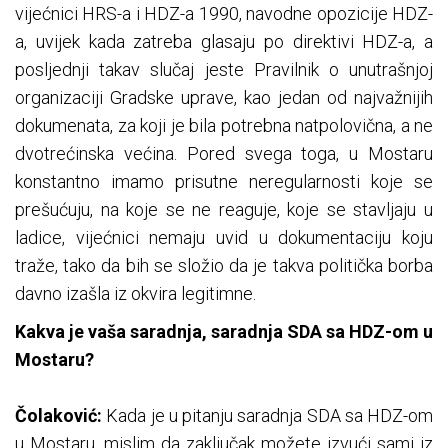
vijećnici HRS-a i HDZ-a 1990, navodne opozicije HDZ-
a, uvijek kada zatreba glasaju po direktivi HDZ-a, a
posljednji takav slučaj jeste Pravilnik o unutrašnjoj
organizaciji Gradske uprave, kao jedan od najvažnijih
dokumenata, za koji je bila potrebna natpolovična, a ne
dvotrećinska većina. Pored svega toga, u Mostaru
konstantno imamo prisutne neregularnosti koje se
prešućuju, na koje se ne reaguje, koje se stavljaju u
ladice, vijećnici nemaju uvid u dokumentaciju koju
traže, tako da bih se složio da je takva politička borba
davno izašla iz okvira legitimne.
Kakva je vaša saradnja, saradnja SDA sa HDZ-om u
Mostaru?
Čolaković:
Kada je u pitanju saradnja SDA sa HDZ-om
u Mostaru, mislim da zaključak možete izvući sami iz