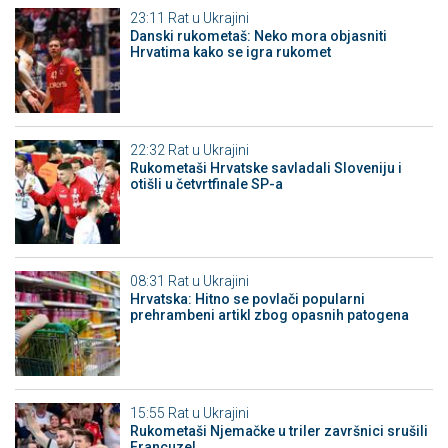
23:11
Rat u Ukrajini
Danski rukometaš: Neko mora objasniti
Hrvatima kako se igra rukomet
22:32
Rat u Ukrajini
Rukometaši Hrvatske savladali Sloveniju i
otišli u četvrtfinale SP-a
08:31
Rat u Ukrajini
Hrvatska: Hitno se povlači popularni
prehrambeni artikl zbog opasnih patogena
15:55
Rat u Ukrajini
Rukometaši Njemačke u triler završnici srušili
Francuze!