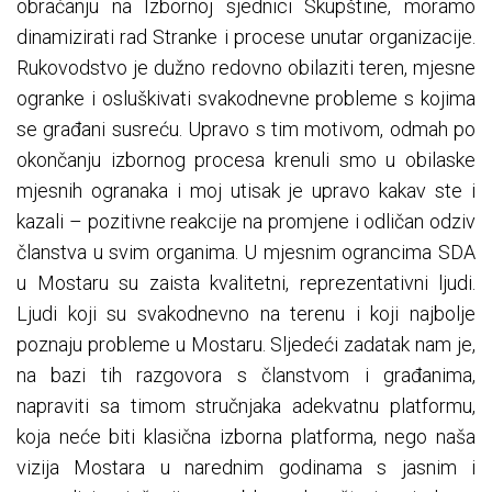
obraćanju na Izbornoj sjednici Skupštine, moramo
dinamizirati rad Stranke i procese unutar organizacije.
Rukovodstvo je dužno redovno obilaziti teren, mjesne
ogranke i osluškivati svakodnevne probleme s kojima
se građani susreću. Upravo s tim motivom, odmah po
okončanju izbornog procesa krenuli smo u obilaske
mjesnih ogranaka i moj utisak je upravo kakav ste i
kazali – pozitivne reakcije na promjene i odličan odziv
članstva u svim organima. U mjesnim ograncima SDA
u Mostaru su zaista kvalitetni, reprezentativni ljudi.
Ljudi koji su svakodnevno na terenu i koji najbolje
poznaju probleme u Mostaru. Sljedeći zadatak nam je,
na bazi tih razgovora s članstvom i građanima,
napraviti sa timom stručnjaka adekvatnu platformu,
koja neće biti klasična izborna platforma, nego naša
vizija Mostara u narednim godinama s jasnim i