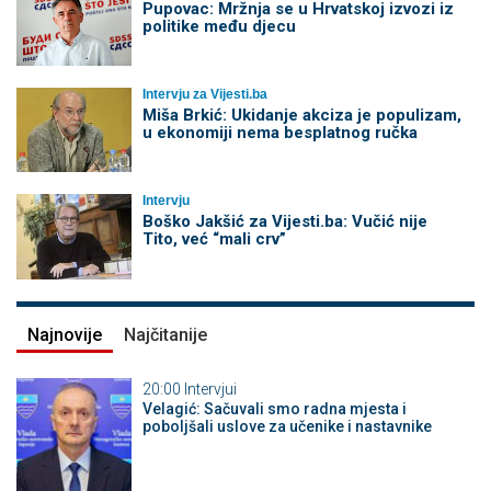
Pupovac: Mržnja se u Hrvatskoj izvozi iz
politike među djecu
Intervju za Vijesti.ba
Miša Brkić: Ukidanje akciza je populizam,
u ekonomiji nema besplatnog ručka
Intervju
Boško Jakšić za Vijesti.ba: Vučić nije
Tito, već “mali crv”
Najnovije
Najčitanije
20:00
Intervjui
Velagić: Sačuvali smo radna mjesta i
poboljšali uslove za učenike i nastavnike