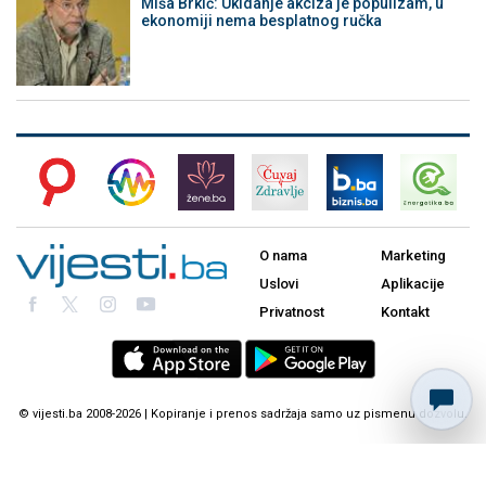
Miša Brkić: Ukidanje akciza je populizam, u
ekonomiji nema besplatnog ručka
O nama
Marketing
Uslovi
Aplikacije
Privatnost
Kontakt
© vijesti.ba 2008-2026 | Kopiranje i prenos sadržaja samo uz pismenu dozvolu.