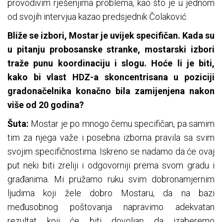
provodivim rješenjima problema, kao što je u jednom
od svojih intervjua kazao predsjednik Čolaković.
Bliže se izbori, Mostar je uvijek specifičan. Kada su
u pitanju probosanske stranke, mostarski izbori
traže punu koordinaciju i slogu. Hoće li je biti,
kako bi vlast HDZ-a skoncentrisana u poziciji
gradonačelnika konačno bila zamijenjena nakon
više od 20 godina?
Šuta:
Mostar je po mnogo čemu specifičan, pa samim
tim za njega važe i posebna izborna pravila sa svim
svojim specifičnostima. Iskreno se nadamo da će ovaj
put neki biti zreliji i odgovorniji prema svom gradu i
građanima. Mi pružamo ruku svim dobronamjernim
ljudima koji žele dobro Mostaru, da na bazi
međusobnog poštovanja napravimo adekvatan
rezultat koji će biti dovoljan da izaberemo