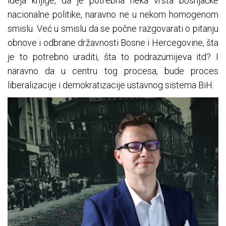
ideja knjige, da je potrebna neka vrsta bošnjačke
nacionalne politike, naravno ne u nekom homogenom
smislu. Već u smislu da se počne razgovarati o pitanju
obnove i odbrane državnosti Bosne i Hercegovine, šta
je to potrebno uraditi, šta to podrazumijeva itd? I
naravno da u centru tog procesa, bude proces
liberalizacije i demokratizacije ustavnog sistema BiH.