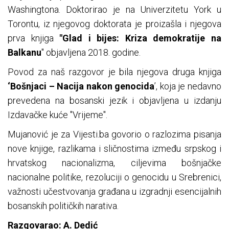
Washingtona. Doktorirao je na Univerzitetu York u
Torontu, iz njegovog doktorata je proizašla i njegova
prva knjiga
"Glad i bijes: Kriza demokratije na
Balkanu
" objavljena 2018. godine.
Povod za naš razgovor je bila njegova druga knjiga
‘Bošnjaci – Nacija nakon genocida
’, koja je nedavno
prevedena na bosanski jezik i objavljena u izdanju
Izdavačke kuće "Vrijeme".
Mujanović je za Vijesti.ba govorio o razlozima pisanja
nove knjige, razlikama i sličnostima između srpskog i
hrvatskog nacionalizma, ciljevima bošnjačke
nacionalne politike, rezoluciji o genocidu u Srebrenici,
važnosti učestvovanja građana u izgradnji esencijalnih
bosanskih političkih narativa.
Razgovarao: A. Dedić