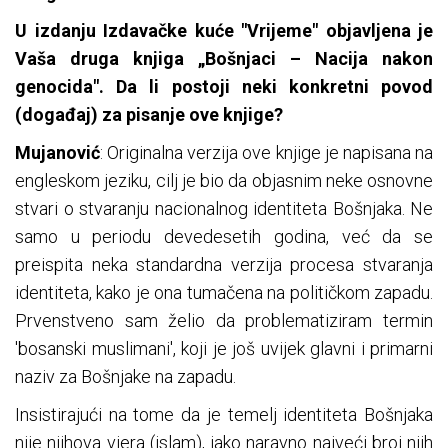
U izdanju Izdavačke kuće "Vrijeme" objavljena je
Vaša druga knjiga „Bošnjaci – Nacija nakon
genocida". Da li postoji neki konkretni povod
(događaj) za pisanje ove knjige?
Mujanović
: Originalna verzija ove knjige je napisana na
engleskom jeziku, cilj je bio da objasnim neke osnovne
stvari o stvaranju nacionalnog identiteta Bošnjaka. Ne
samo u periodu devedesetih godina, već da se
preispita neka standardna verzija procesa stvaranja
identiteta, kako je ona tumačena na političkom zapadu.
Prvenstveno sam želio da problematiziram termin
'bosanski muslimani', koji je još uvijek glavni i primarni
naziv za Bošnjake na zapadu.
Insistirajući na tome da je temelj identiteta Bošnjaka
nije njihova vjera (islam), iako naravno najveći broj njih