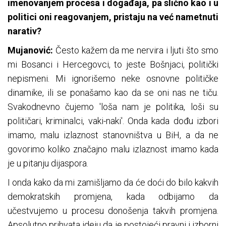
imenovanjem procesa i događaja, pa slično kao i u
politici oni reagovanjem, pristaju na već nametnuti
narativ?
Mujanović:
Često kažem da me nervira i ljuti što smo
mi Bosanci i Hercegovci, to jeste Bošnjaci, politički
nepismeni. Mi ignorišemo neke osnovne političke
dinamike, ili se ponašamo kao da se oni nas ne tiču.
Svakodnevno čujemo 'loša nam je politika, loši su
političari, kriminalci, vaki-naki'. Onda kada dođu izbori
imamo, malu izlaznost stanovništva u BiH, a da ne
govorimo koliko značajno malu izlaznost imamo kada
je u pitanju dijaspora.
I onda kako da mi zamišljamo da će doći do bilo kakvih
demokratskih promjena, kada odbijamo da
učestvujemo u procesu donošenja takvih promjena.
Apsolutno prihvata ideju da je postojeći pravni i izborni