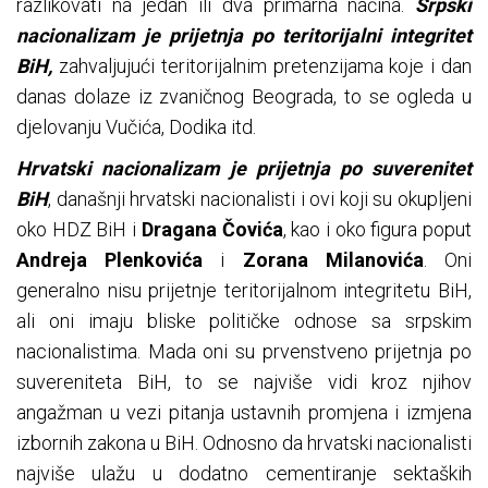
razlikovati na jedan ili dva primarna načina.
Srpski
nacionalizam je prijetnja po teritorijalni integritet
BiH,
zahvaljujući teritorijalnim pretenzijama koje i dan
danas dolaze iz zvaničnog Beograda, to se ogleda u
djelovanju Vučića, Dodika itd.
Hrvatski nacionalizam je prijetnja po suverenitet
BiH
, današnji hrvatski nacionalisti i ovi koji su okupljeni
oko HDZ BiH i
Dragana Čovića
, kao i oko figura poput
Andreja Plenkovića
i
Zorana Milanovića
. Oni
generalno nisu prijetnje teritorijalnom integritetu BiH,
ali oni imaju bliske političke odnose sa srpskim
nacionalistima. Mada oni su prvenstveno prijetnja po
suvereniteta BiH, to se najviše vidi kroz njihov
angažman u vezi pitanja ustavnih promjena i izmjena
izbornih zakona u BiH. Odnosno da hrvatski nacionalisti
najviše ulažu u dodatno cementiranje sektaških