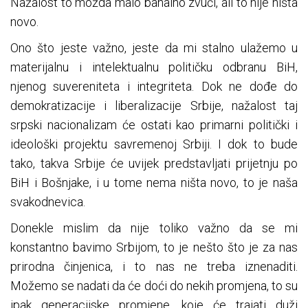
Nažalost to možda malo banalno zvuči, ali to nije ništa
novo.
Ono što jeste važno, jeste da mi stalno ulažemo u
materijalnu i intelektualnu političku odbranu BiH,
njenog suvereniteta i integriteta. Dok ne dođe do
demokratizacije i liberalizacije Srbije, nažalost taj
srpski nacionalizam će ostati kao primarni politički i
ideološki projektu savremenoj Srbiji. I dok to bude
tako, takva Srbije će uvijek predstavljati prijetnju po
BiH i Bošnjake, i u tome nema ništa novo, to je naša
svakodnevica.
Donekle mislim da nije toliko važno da se mi
konstantno bavimo Srbijom, to je nešto što je za nas
prirodna činjenica, i to nas ne treba iznenaditi.
Možemo se nadati da će doći do nekih promjena, to su
ipak generacijske promjene, koje će trajati duži