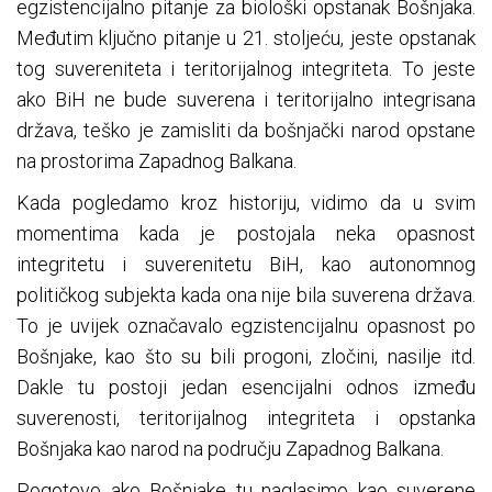
egzistencijalno pitanje za biološki opstanak Bošnjaka.
Međutim ključno pitanje u 21. stoljeću, jeste opstanak
tog suvereniteta i teritorijalnog integriteta. To jeste
ako BiH ne bude suverena i teritorijalno integrisana
država, teško je zamisliti da bošnjački narod opstane
na prostorima Zapadnog Balkana.
Kada pogledamo kroz historiju, vidimo da u svim
momentima kada je postojala neka opasnost
integritetu i suverenitetu BiH, kao autonomnog
političkog subjekta kada ona nije bila suverena država.
To je uvijek označavalo egzistencijalnu opasnost po
Bošnjake, kao što su bili progoni, zločini, nasilje itd.
Dakle tu postoji jedan esencijalni odnos između
suverenosti, teritorijalnog integriteta i opstanka
Bošnjaka kao narod na području Zapadnog Balkana.
Pogotovo ako Bošnjake tu naglasimo kao suverene