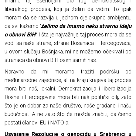
imamo taj esencijalni dio tog demokratskog i
liberalnog procesa, koji ja želim da vidim. To ipak
moram da se razvija u jednom cjelokupno ambijentu,
da svi kažemo '
želimo da imamo neku stvarnu ideju
o obnovi BiH'
. I šta je najvažnije taj proces mora da se
vodi sa naše strane, strane Bosanaca i Hercegovaca,
u ovom slučaju Bošnjaka, mi ne možemo očekivati od
stranaca da obnovi BiH osim samih nas.
Naravno da mi moramo tražiti podršku od
međunarodne zajednice, ali na kraju krajeva taj proces
mora biti naš, lokalni. Demokratizacija i liberalizacija
Bosne i Hercegovine mora biti naš politički cilj, zato
što je on dobar za naše društvo, naše građane i našu
budućnost. A ne zato što će možda značiti, da ćemo
postati članovi EU i NATO-a.
Usvajanje Rezolucije o genocidu u Srebrenici u