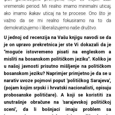
vremenski period. Mi realno imamo minimalni uticaj,
ako imamo ikakav uticaj na te procese. Ono što je
važno da se mi realno fokusiramo na to da
demokratizujemo i liberalizujemo naše društvo.
U jednoj od recenzija na Vašu knjigu navodi se da
je on upravo prekretnica jer ste Vi dokazali da je
"moguće istovremeno pisati na engleskom a
misliti na bosanskom političkom jeziku". Koliko je
u našoj javnosti prisutno mišljenje na političkom
bosanskom jeziku? Naprimjer primjetno je da se u
narativ uvoze pojmovi poput 'političkog Sarajeva',
(pojam kojim srpski i hrvatski nacionalisti, opisuju
probosanske političare). A koji se koristiti za
unutrašnje obračune na 'sarajevskoj političkoj
sceni', da li bošnjaci imaju problem sa