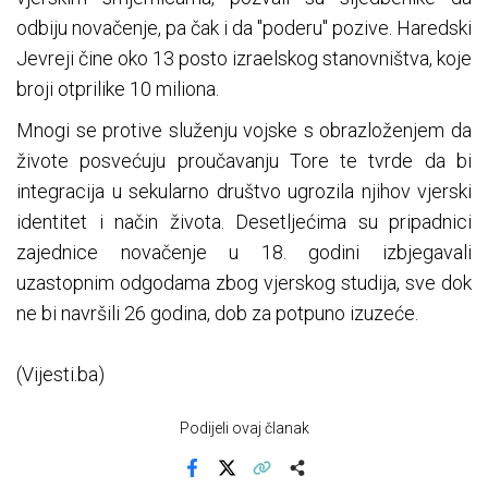
odbiju novačenje, pa čak i da "poderu" pozive. Haredski
Jevreji čine oko 13 posto izraelskog stanovništva, koje
broji otprilike 10 miliona.
Mnogi se protive služenju vojske s obrazloženjem da
živote posvećuju proučavanju Tore te tvrde da bi
integracija u sekularno društvo ugrozila njihov vjerski
identitet i način života. Desetljećima su pripadnici
zajednice novačenje u 18. godini izbjegavali
uzastopnim odgodama zbog vjerskog studija, sve dok
ne bi navršili 26 godina, dob za potpuno izuzeće.
(Vijesti.ba)
Podijeli ovaj članak
Facebook
X
Kopiraj link
Više