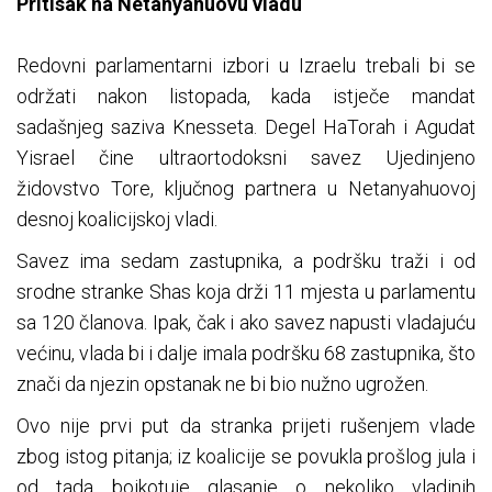
Pritisak na Netanyahuovu vladu
Redovni parlamentarni izbori u Izraelu trebali bi se
održati nakon listopada, kada istječe mandat
sadašnjeg saziva Knesseta. Degel HaTorah i Agudat
Yisrael čine ultraortodoksni savez Ujedinjeno
židovstvo Tore, ključnog partnera u Netanyahuovoj
desnoj koalicijskoj vladi.
Savez ima sedam zastupnika, a podršku traži i od
srodne stranke Shas koja drži 11 mjesta u parlamentu
sa 120 članova. Ipak, čak i ako savez napusti vladajuću
većinu, vlada bi i dalje imala podršku 68 zastupnika, što
znači da njezin opstanak ne bi bio nužno ugrožen.
Ovo nije prvi put da stranka prijeti rušenjem vlade
zbog istog pitanja; iz koalicije se povukla prošlog jula i
od tada bojkotuje glasanje o nekoliko vladinih