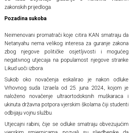
zakonskih prijedloga.
Pozadina sukoba
Neimenovani promatrači koje citira KAN smatraju da
Netanyahu nema velikog interesa za guranje zakona
zbog njegove političke osjetljivosti i mogućeg
negativnog utjecaja na popularnost njegove stranke
Likud uoči izbora.
Sukob oko novačenja eskalirao je nakon odluke
Vrhovnog suda Izraela od 25. juna 2024., kojom je
naloženo novačenje ultraortodoksnih muškaraca i
ukinuta državna potpora vjerskim školama čiji studenti
odbijaju vojnu službu.
Utjecajni rabini, čije se odluke smatraju obvezujućim
vjerskim smjernicama, pozvali su sljedbenike da