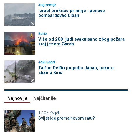
Jug zemlje
Izrael prekršio primirje i ponovo
bombardovao Liban
Italija
Više od 200 ljudi evakuisano zbog požara
kraj jezera Garda
Jaki udari
Tajfun Delfin pogodio Japan, uskoro
stiže u Kinu
Najnovije
Najčitanije
17:05
Svijet
Svijet ide prema novom ratu?